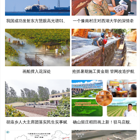
我国成功发射东方慧眼高光谱01、
一个豫南村庄对西湖大学的深情牵
02
挂
画船撑入花深处
抢抓暑期施工黄金期 管网改造护航
胡庙乡人大主席团落实民生实事赋
确山留庄稻田画上新！驻马店舰、
能
移