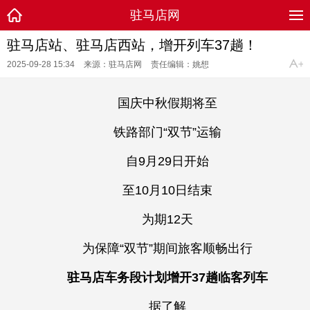
驻马店网
驻马店站、驻马店西站，增开列车37趟！
2025-09-28 15:34
来源：驻马店网
责任编辑：姚想
国庆中秋假期将至
铁路部门“双节”运输
自9月29日开始
至10月10日结束
为期12天
为保障“双节”期间旅客顺畅出行
驻马店车务段计划增开37趟临客列车
据了解