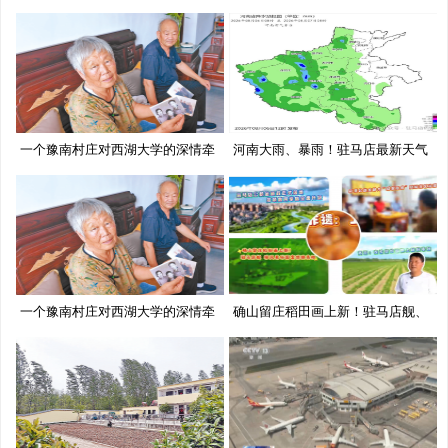
02
一个豫南村庄对西湖大学的深情牵
河南大雨、暴雨！驻马店最新天气
挂
预
一个豫南村庄对西湖大学的深情牵
确山留庄稻田画上新！驻马店舰、
挂
移