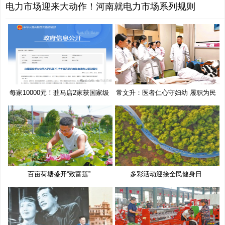
电力市场迎来大动作！河南就电力市场系列规则
每家10000元！驻马店2家获国家级
常文升：医者仁心守妇幼 履职为民
奖
百亩荷塘盛开“致富莲”
多彩活动迎接全民健身日