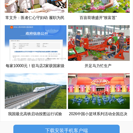
常文升：医者仁心守妇幼 履职为民
百亩荷塘盛开“致富莲”
每家10000元！驻马店2家获国家级
开足马力忙生产
奖
我国最北高铁启动按图运行试验
2026中国小篮球系列活动全国总决
赛
下载安装手机客户端