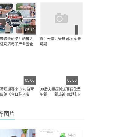
05:12
奔流争朝夕！酷暑之
鑫汇云墅：盛夏园境 实景
驻马店电子产业园全
可期
05:00
05:06
荷塘迎客来 乡村游带
80后夫妻摆摊送百份免费
民路《今日驻马店
午餐，一餐热饭温暖城市
荐图片