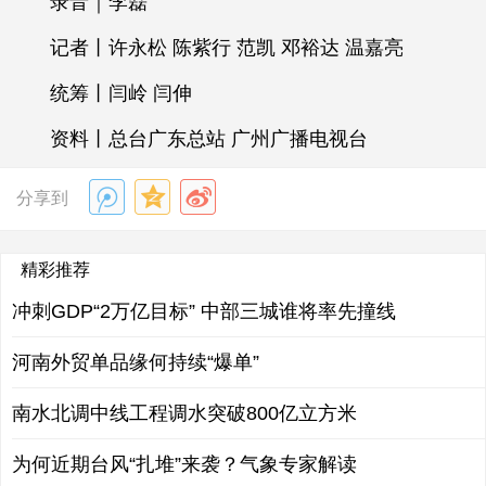
录音｜李磊
记者丨许永松 陈紫行 范凯 邓裕达 温嘉亮
统筹丨闫岭 闫伸
资料丨总台广东总站 广州广播电视台
分享到
精彩推荐
冲刺GDP“2万亿目标” 中部三城谁将率先撞线
河南外贸单品缘何持续“爆单”
南水北调中线工程调水突破800亿立方米
为何近期台风“扎堆”来袭？气象专家解读