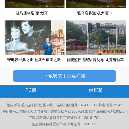
驻马店将迎“极大雨”！
驻马店将迎“极大雨”！
守电影经典之正 创舞台审美之新
智能监控搭配语音劝导 规范电动车
下载安装手机客户端
PC版
触屏版
版权所有:驻马店日报社 国内统一连续出版物号:CN 41-0017 邮发代号:35-45
地址:驻马店市练江大道与驿城大道交叉口向西300米路北 邮箱:zmdrbwz@163.com
互联网新闻信息服务许可证编号:41120181701
信息网络传播视听节目许可证号:11642115