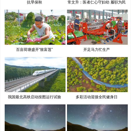
抗旱保秋
常文升：医者仁心守妇幼 履职为民
百亩荷塘盛开“致富莲”
开足马力忙生产
我国最北高铁启动按图运行试验
多彩活动迎接全民健身日