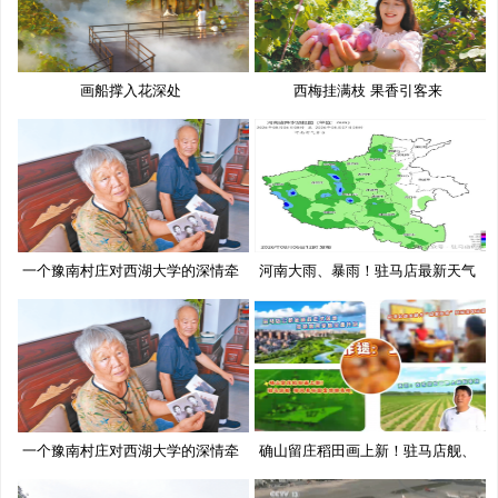
画船撑入花深处
西梅挂满枝 果香引客来
一个豫南村庄对西湖大学的深情牵
河南大雨、暴雨！驻马店最新天气
挂
预
一个豫南村庄对西湖大学的深情牵
确山留庄稻田画上新！驻马店舰、
挂
移