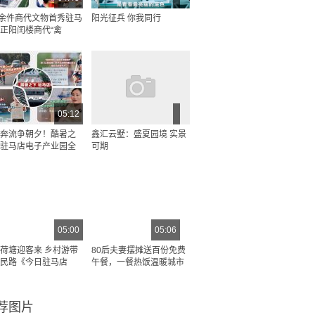
0余件商代文物首秀驻马
阳光征兵 你我同行
正阳闰楼商代“禽
05:12
奔流争朝夕！酷暑之
鑫汇云墅：盛夏园境 实景
驻马店电子产业园全
可期
05:00
05:06
荷塘迎客来 乡村游带
80后夫妻摆摊送百份免费
民路《今日驻马店
午餐，一餐热饭温暖城市
荐图片