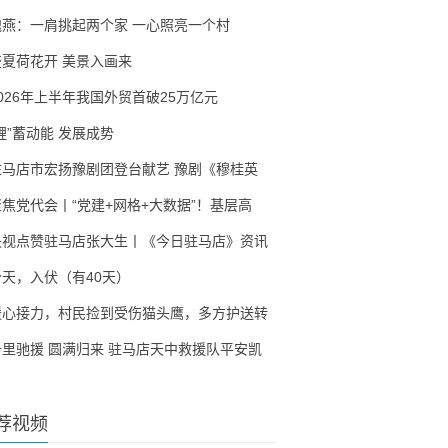
隗燕：一肩挑起两个家 一心照亮一个村
盛夏荷花开 美景入画来
2026年上半年我国外贸首破25万亿元
锂”蓄动能 发展成势
驻马店市宏扬豫剧团登台献艺 豫剧《穆桂英
聚焦党代会丨“党建+网格+大数据”！基层高
央视点赞驻马店张大生丨《今日驻马店》资讯
今天，入伏（有40天）
暖心接力，村民捡到受伤猫头鹰，多方护送转
千里驰援 圆满归来 驻马店天中救援队平安凯
荐视频