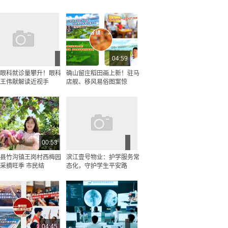
04:59
眼科就诊量攀升！眼科
确山留庄稻田画上新！驻马
王伟献解读近视手
店舰、移风易俗图案惊
00:53
县竹沟镇王岗村西梅园
滨江壹号物业：护学服务常
采摘旺季 市民结
态化，守护学生平安路
04:45