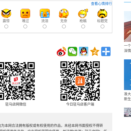
查看心情排行
震惊
难过
流泪
无奈
枪稿
标题党
一个
深情
准大
新生
驻马店网微信
今日驻马店客户端
，均为本网合法拥有版权或有权使用的作品，未经本网书面授权不得转