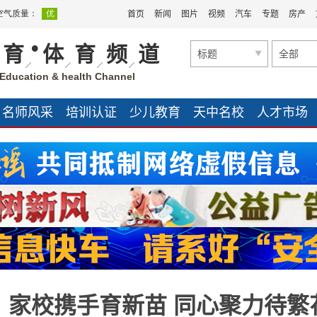
首页
新闻
图片
视频
汽车
专题
房产
•
育
体
育
频
道
标题
全部
Education & health Channel
名师风采
培训认证
少儿教育
天中名校
人才市场
：家校携手育新苗 同心聚力待繁