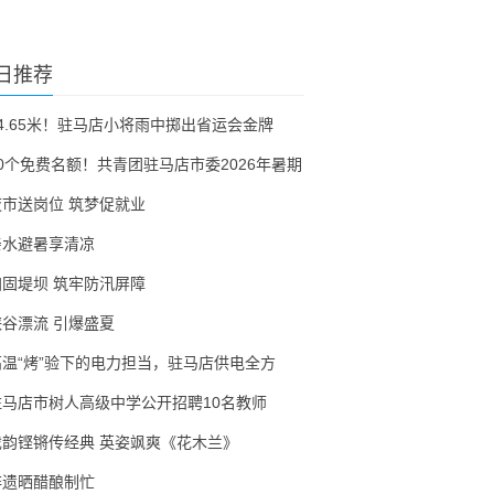
日推荐
54.65米！驻马店小将雨中掷出省运会金牌
30个免费名额！共青团驻马店市委2026年暑期
夜市送岗位 筑梦促就业
亲水避暑享清凉
加固堤坝 筑牢防汛屏障
峡谷漂流 引爆盛夏
高温“烤”验下的电力担当，驻马店供电全方
驻马店市树人高级中学公开招聘10名教师
戏韵铿锵传经典 英姿飒爽《花木兰》
非遗晒醋酿制忙