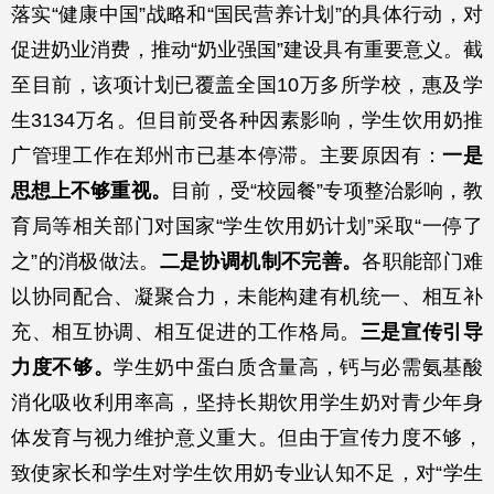
落实“健康中国”战略和“国民营养计划”的具体行动，对
促进奶业消费，推动“奶业强国”建设具有重要意义。截
至目前，该项计划已覆盖全国10万多所学校，惠及学
生3134万名。但目前受各种因素影响，学生饮用奶推
广管理工作在郑州市已基本停滞。主要原因有：
一是
思想上不够重视。
目前，受“校园餐”专项整治影响，教
育局等相关部门对国家“学生饮用奶计划”采取“一停了
之”的消极做法。
二是协调机制不完善。
各职能部门难
以协同配合、凝聚合力，未能构建有机统一、相互补
充、相互协调、相互促进的工作格局。
三是宣传引导
力度不够。
学生奶中蛋白质含量高，钙与必需氨基酸
消化吸收利用率高，坚持长期饮用学生奶对青少年身
体发育与视力维护意义重大。但由于宣传力度不够，
致使家长和学生对学生饮用奶专业认知不足，对“学生