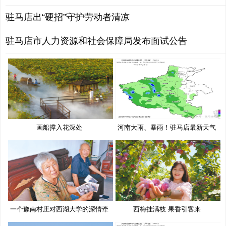
驻马店出“硬招”守护劳动者清凉
驻马店市人力资源和社会保障局发布面试公告
画船撑入花深处
河南大雨、暴雨！驻马店最新天气
预
一个豫南村庄对西湖大学的深情牵
西梅挂满枝 果香引客来
挂