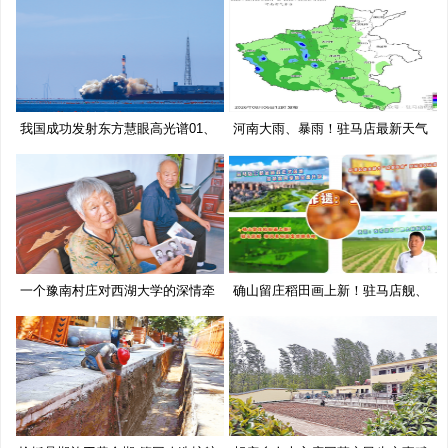
我国成功发射东方慧眼高光谱01、
河南大雨、暴雨！驻马店最新天气
02
预
一个豫南村庄对西湖大学的深情牵
确山留庄稻田画上新！驻马店舰、
挂
移