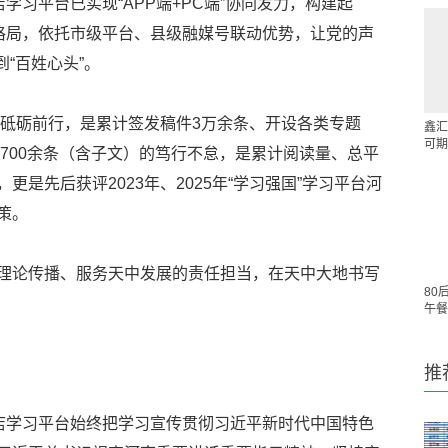
学习平台已实现“APP端+PC端”协同发力，构建起
宣传格局，依托市级平台、县级融媒号联动优势，让党的声
到“百姓心头”。
的砥砺前行，是累计签发稿件3万余条、开设各类专题
鑫汇
可期
2700余条（含子文）的笃行不怠，是累计阅读量、总平
是先后获评2023年、2025年“学习强国”学习平台河
策。
理论传播、服务天中发展的责任担当，在天中大地书写
80
午餐
推
马店学习平台始终把学习宣传贯彻习近平新时代中国特色