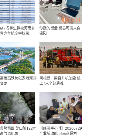
店7名学生拟被河南省
你敲的键盘 键芯可能来自
青少年航空学校录
泌阳
嘉甬高铁跨张家港河斜
阿根廷一架直升机坠毁 机
合龙
上7人全部遇难
炙烤韩国 釜山破122年
《经济半小时》20260729
高气温纪录
产业新动能:河南商超为