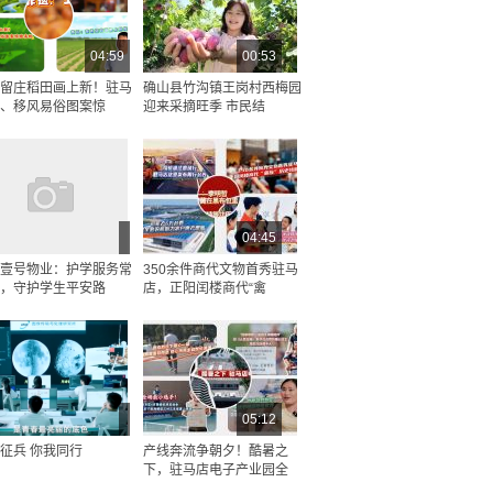
04:59
00:53
留庄稻田画上新！驻马
确山县竹沟镇王岗村西梅园
、移风易俗图案惊
迎来采摘旺季 市民结
04:45
壹号物业：护学服务常
350余件商代文物首秀驻马
，守护学生平安路
店，正阳闰楼商代“禽
05:12
征兵 你我同行
产线奔流争朝夕！酷暑之
下，驻马店电子产业园全