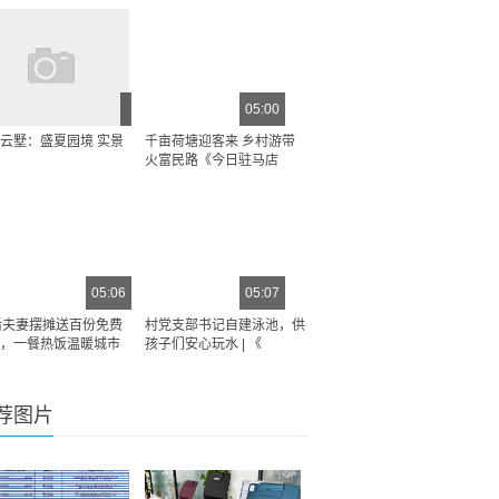
05:00
云墅：盛夏园境 实景
千亩荷塘迎客来 乡村游带
火富民路《今日驻马店
05:06
05:07
后夫妻摆摊送百份免费
村党支部书记自建泳池，供
，一餐热饭温暖城市
孩子们安心玩水 | 《
荐图片