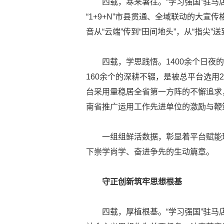
四载，寒来暑往。“学习强国”驻马店
“1+9+N”市县贯通、全域联动的大
音从“云端”传到“田间地头”，从“指尖”送
四载，学思践悟。1400余个日夜
160余个的深耕不辍，是被总平台选用
台采用量稳居全省第一方阵的不懈追求，更
南省推广运用工作先进单位的激励与鞭
一组组鲜活数据，彰显着平台赋能
下崇学尚学、奋进争先的生动篇章。
守正创新筑牢思想根基
四载，厚植根基。“学习强国”驻