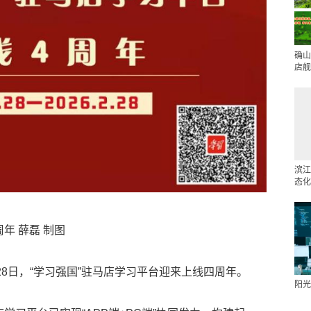
确山
店舰
滨江
态化
年 薛磊 制图
28日，“学习强国”驻马店学习平台迎来上线四周年。
阳光