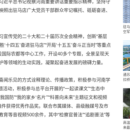
习近平总书记视察河南重要讲话重要指示精神，坚持守
映照出驻马店广大党员干部群众牢记嘱托、砥砺奋进、
驻马
空军
习宣传党的二十大和二十届历次全会精神，创新“基层
‘十四五’奋进驻马店”“开局‘十五五’奋斗正当时”等重点
设国际农都等中心工作，开设40多个专题，全景呈现天
护等领域的生动实践，凝聚起奋进发展的磅礴力量。
通苏
喜闻乐见的方式诠释理论、传播政策，积极参与河南学
拉桥
题活动，积极参与总平台开展的“一起读课文”“生态中
我国防”“我的家乡‘名片’”“科普向未来”主题征文和视频
稿件获得优秀作品奖。联合市属媒体、县级融媒号及市
育等音视频500余件，其中“检察官普法”“追剧普法”等
高温
来最