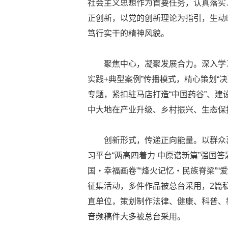
社会主义思想作为首要任务，认真落实
正创新，以党的创新理论为指引，生动
笃行实干的精神风貌。
聚焦中心，凝聚发展合力。深入学
实践+典型案例”传播模式，精心策划“决胜
专题，紧扣驻马店打造“中国药谷”、建
中大地在产业升级、乡村振兴、生态保
创新形式，传递正向能量。以群众
习平台“两高四着力 中原谱新篇”强国答
国・幸福画卷”“烽火记忆・民族脊梁”“爱
征集活动，多件作品被总台采用，2篇
直单位，策划制作法律、健康、科普、教
音频稿件大多被总台采用。