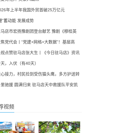
2026年上半年我国外贸首破25万亿元
锂”蓄动能 发展成势
驻马店市宏扬豫剧团登台献艺 豫剧《穆桂英
聚焦党代会丨“党建+网格+大数据”！基层高
央视点赞驻马店张大生丨《今日驻马店》资讯
今天，入伏（有40天）
暖心接力，村民捡到受伤猫头鹰，多方护送转
千里驰援 圆满归来 驻马店天中救援队平安凯
荐视频