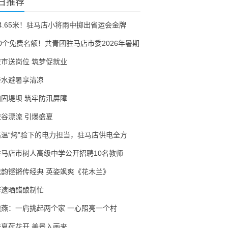
日推荐
54.65米！驻马店小将雨中掷出省运会金牌
30个免费名额！共青团驻马店市委2026年暑期
夜市送岗位 筑梦促就业
亲水避暑享清凉
加固堤坝 筑牢防汛屏障
峡谷漂流 引爆盛夏
高温“烤”验下的电力担当，驻马店供电全方
驻马店市树人高级中学公开招聘10名教师
戏韵铿锵传经典 英姿飒爽《花木兰》
非遗晒醋酿制忙
隗燕：一肩挑起两个家 一心照亮一个村
盛夏荷花开 美景入画来