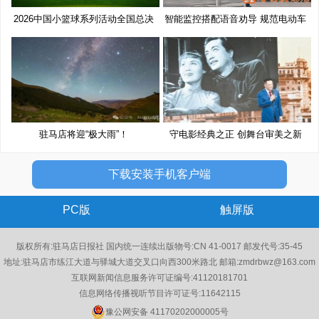
2026中国小篮球系列活动全国总决
智能监控搭配语音劝导 规范电动车
赛
驻马店将迎“极大雨”！
守电影经典之正 创舞台审美之新
下载安装手机客户端
PC版
触屏版
版权所有:驻马店日报社 国内统一连续出版物号:CN 41-0017 邮发代号:35-45
地址:驻马店市练江大道与驿城大道交叉口向西300米路北 邮箱:zmdrbwz@163.com
互联网新闻信息服务许可证编号:41120181701
信息网络传播视听节目许可证号:11642115
豫公网安备 41170202000005号