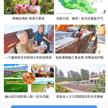
西梅挂满枝 果香引客来
河南大雨、暴雨！驻马店最新天气
预
一个豫南村庄对西湖大学的深情牵
抢抓暑期施工黄金期 管网改造护航
挂
确山留庄稻田画上新！驻马店舰、
胡庙乡人大主席团落实民生实事赋
移
能