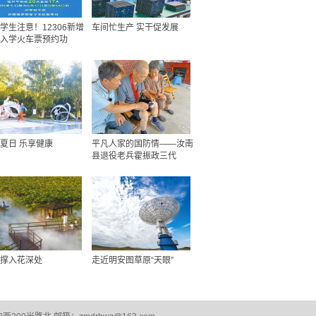
学生注意！12306新增
车间忙生产 实干促发展
入学火车票预约功
夏日 乐享健康
平凡人家的国防情——汝南
县退役老兵霍振政三代
撑入花深处
走近明安图草原“天眼”