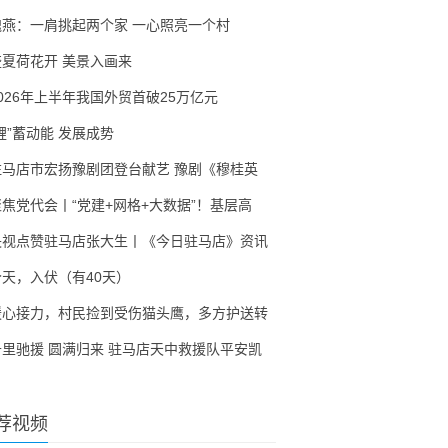
隗燕：一肩挑起两个家 一心照亮一个村
盛夏荷花开 美景入画来
2026年上半年我国外贸首破25万亿元
锂”蓄动能 发展成势
驻马店市宏扬豫剧团登台献艺 豫剧《穆桂英
聚焦党代会丨“党建+网格+大数据”！基层高
央视点赞驻马店张大生丨《今日驻马店》资讯
今天，入伏（有40天）
暖心接力，村民捡到受伤猫头鹰，多方护送转
千里驰援 圆满归来 驻马店天中救援队平安凯
荐视频