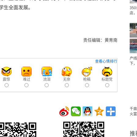
学生全面发展。
35
店，
责任编辑：黄育南
产线
查看心情排行
下，
震惊
难过
流泪
无奈
枪稿
标题党
千亩
火富
推