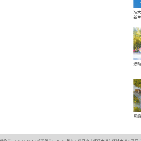
准大
新生
燃动
画船