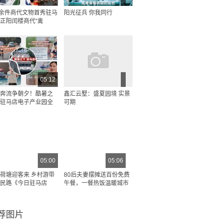
0余件商代文物首秀驻马
阳光征兵 你我同行
正阳闰楼商代“禽
05:12
奔流争朝夕！酷暑之
鑫汇云墅：盛夏园境 实景
驻马店电子产业园全
可期
05:00
05:06
荷塘迎客来 乡村游带
80后夫妻摆摊送百份免费
民路《今日驻马店
午餐，一餐热饭温暖城市
荐图片