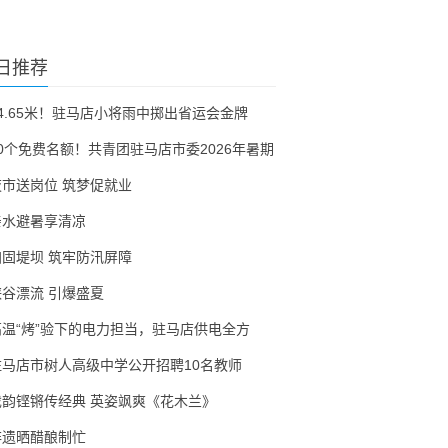
日推荐
54.65米！驻马店小将雨中掷出省运会金牌
30个免费名额！共青团驻马店市委2026年暑期
夜市送岗位 筑梦促就业
亲水避暑享清凉
加固堤坝 筑牢防汛屏障
峡谷漂流 引爆盛夏
高温“烤”验下的电力担当，驻马店供电全方
驻马店市树人高级中学公开招聘10名教师
戏韵铿锵传经典 英姿飒爽《花木兰》
非遗晒醋酿制忙