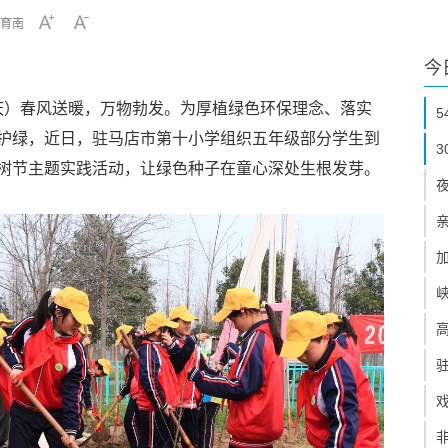
育南
今
连庆）春风送暖，万物勃发。为厚植绿色环保理念、落实
护绿，近日，
驻马店市第十小学
组织五年级部分学生到
树节主题实践活动，让绿色种子在童心深处生根发芽。