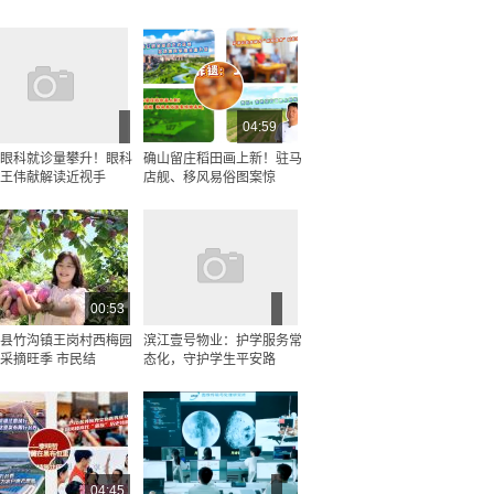
04:59
眼科就诊量攀升！眼科
确山留庄稻田画上新！驻马
王伟献解读近视手
店舰、移风易俗图案惊
00:53
县竹沟镇王岗村西梅园
滨江壹号物业：护学服务常
采摘旺季 市民结
态化，守护学生平安路
04:45