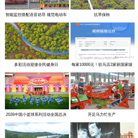
智能监控搭配语音劝导 规范电动车
抗旱保秋
多彩活动迎接全民健身日
每家10000元！驻马店2家获国家级
奖
2026中国小篮球系列活动全国总决
开足马力忙生产
赛