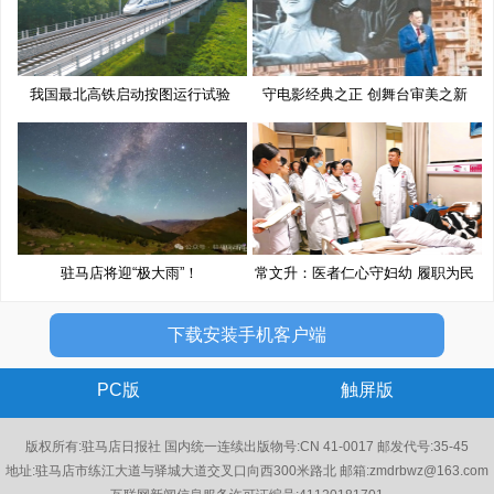
我国最北高铁启动按图运行试验
守电影经典之正 创舞台审美之新
驻马店将迎“极大雨”！
常文升：医者仁心守妇幼 履职为民
下载安装手机客户端
PC版
触屏版
版权所有:驻马店日报社 国内统一连续出版物号:CN 41-0017 邮发代号:35-45
地址:驻马店市练江大道与驿城大道交叉口向西300米路北 邮箱:zmdrbwz@163.com