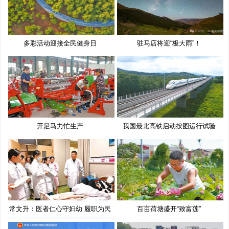
多彩活动迎接全民健身日
驻马店将迎“极大雨”！
开足马力忙生产
我国最北高铁启动按图运行试验
常文升：医者仁心守妇幼 履职为民
百亩荷塘盛开“致富莲”