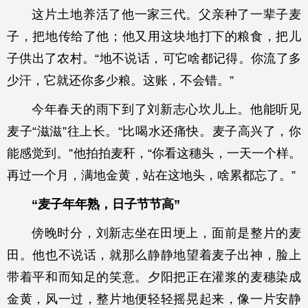
这片土地养活了他一家三代。父亲种了一辈子麦
子，把地传给了他；他又用这块地打下的粮食，把儿
子供出了农村。“地不说话，可它啥都记得。你流了多
少汗，它就还你多少粮。这账，不会错。”
今年春天的雨下到了刘新志心坎儿上。他能听见
麦子“滋滋”往上长。“比喝水还痛快。麦子高兴了，你
能感觉到。”他拍拍麦秆，“你看这穗头，一天一个样。
再过一个月，满地金黄，站在这地头，啥累都忘了。”
“麦子年年熟，日子节节高”
傍晚时分，刘新志坐在田埂上，面前是整片的麦
田。他也不说话，就那么静静地望着麦子出神，脸上
带着平和而知足的笑意。夕阳把正在灌浆的麦穗染成
金黄，风一过，整片地便轻轻摇晃起来，像一片安静