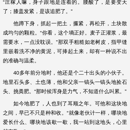
“庄稼人嘛，身子跟地是连着的。腰酸了，是要变天
了；膝盖发紧，是该追肥了。”
他蹲下身，抓起一把土，攥紧，再松开，土块散
成均匀的颗粒。“你看，这个墒正好。麦子正灌浆，最
需要水，一点没耽误。”那双手粗糙如老树皮，指甲缝
里嵌着洗不净的黄泥，可捧起土来，却有一种说不出
的准确与温柔。
40多年前分地时，他还是个二十出头的小伙子。
地里石头多、土也薄，他和父亲一镐头一镐头地捡石
头、挑粪肥。“那时候浑身是力气，不知道什么叫累。”
如今地肥了，人也到了耳顺之年。可他和这块地
之间，早已不只是种和收。“就像老伙计一样，哪块地
爱长什么、哪块地该歇一歇，我一站到这地头，心里