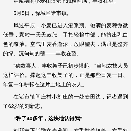
灌浆期的小麦在阳光下颗粒渐满，丰收在望。
5月5日，驿城区诸市镇。
风过平原，小麦已进入灌浆期。饱满的麦穗微微
低垂，颗粒一天天鼓胀，手指轻掐中部，能挤出乳白
色的浆液。空气里麦香渐浓，放眼望去，满眼是整齐
的绿、沉甸甸的穗——丰收在望。
“穗数喜人，丰收架子已初步搭起。”当地农技人员
这样评价。撑起这丰收架子的，正是那些日复一日、
年复一年耕耘在这片土地上的农人。
在诸市镇闫庄村小刘庄的一处麦田边，记者遇到
了62岁的刘新志。
“种了40多年，这块地认得我”
刘新志正半蹲在麦垄间，左手撑着膝盖，右手熟