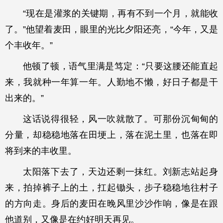
“现在是灌浆的关键期，再有不到一个月，就能收
了。”他望着麦田，眼里的光比夕阳还亮，“今年，又是
个丰收年。”
他顿了顿，语气里满是笃定：“只要这腰还能直起
来，我就种一年算一年。人勤地不懒，好日子都是干
出来的。”
这话说得很轻，风一吹就散了。可那份沉甸甸的
分量，却稳稳地落在田埂上，落在泥土里，也落在即
将到来的丰收里。
太阳落下去了，天边还剩一抹红。刘新志站起身
来，拍掉裤子上的土，扛起锄头，步子稳稳地往村子
的方向走。身后的麦田在晚风里沙沙作响，像是在跟
他道别，又像是在约好明天再见。