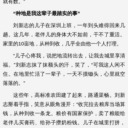
就有数。”
“种地是我这辈子最踏实的事”
刘新志的儿子在深圳上班，一年到头难得回来几
趟。这几年，老伴儿的身体大不如前，干不了重活。
家里的10亩地，从种到收，几乎全由他一个人打理。
“儿子心疼我，说把地流转出去，让我去城里享清
福。”刘新志抹了抹额头的汗，笑了，“可我这人闲不
住。在地里忙活了一辈子，一天不摸锄头，心里就空
落落的。”
这些年，高标准农田建了起来，路通渠畅。刘新
志掰着手指，笑意从眼角漫开：“收完拉去粮库当场算
钱，从种到收一条龙。粮价有国家保护，卖了粮能给
老伴儿买膏药、给孙子攒奶粉钱。儿子在城里打拼，