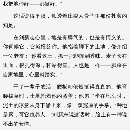
我把地种好——都挺好。”
这话说得平淡，却透着庄稼人骨子里那份扎实的
知足。
在刘新志心里，地是有脾气的，也是有情义的。
你伺候它，它就报答你。他指着脚下的土地，像介绍
一位老友：“你看这土，抓一把能闻到香味。麦子长在
里面，根扎得深，秆站得直。人也是一样——脚踩在
自家地里，心里就踏实。”
干了一辈子农活，腰板却依然挺得直直的。他弯
腰拔草时，土地托着他的膝盖；他累了坐在地头时，
泥土的凉意从身下渗上来，像一双宽厚的手掌。“种地
是累，可它也养人。”刘新志说这话时，脸上有一种说
不出的安详。