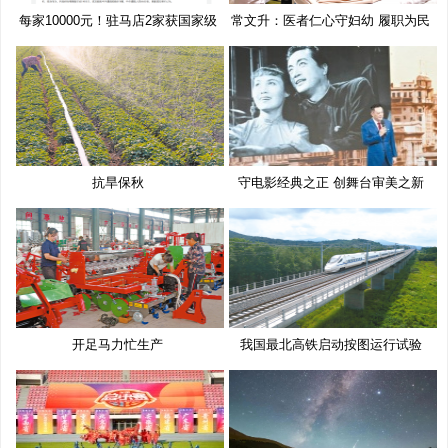
每家10000元！驻马店2家获国家级
常文升：医者仁心守妇幼 履职为民
奖
抗旱保秋
守电影经典之正 创舞台审美之新
开足马力忙生产
我国最北高铁启动按图运行试验