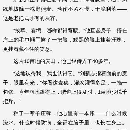
练地拔除一株野燕麦。动作不紧不慢，干脆利落——
这是老把式才有的从容。
“拔草、看墒，哪样都得弯腰。”他直起身子，搭在
肩上的毛巾顺手擦了一把脸，黝黑的脸上挂着汗珠，
更挂着藏不住的笑意。
这片10亩地的麦田，他已经侍弄了40多年。
“这地认得我，我也认得它。”刘新志指着面前的麦
子，眼里有光，“你看这麦穗，灌浆灌得多足，一掐一
包浆。今年雨水跟得上，肥也上得及时，1亩地少说千
把斤。”
种了一辈子庄稼，他心里有一本账——什么时候
浇水、什么时候防病，全记在脑子里，也长在身上。