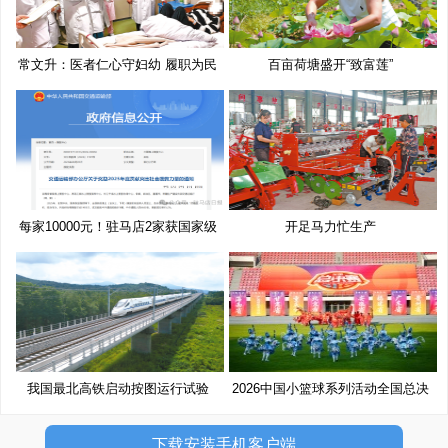
常文升：医者仁心守妇幼 履职为民
百亩荷塘盛开“致富莲”
每家10000元！驻马店2家获国家级
开足马力忙生产
奖
我国最北高铁启动按图运行试验
2026中国小篮球系列活动全国总决
赛
下载安装手机客户端