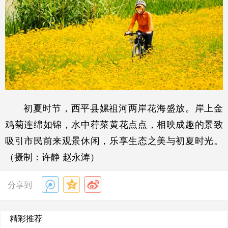
初夏时节，西平县嫘祖河两岸花海盛放。岸上金
鸡菊连绵如锦，水中荇菜黄花点点，相映成趣的景致
吸引市民前来观景休闲，乐享生态之美与初夏时光。
（摄制：许静 赵永涛）
分享到
精彩推荐