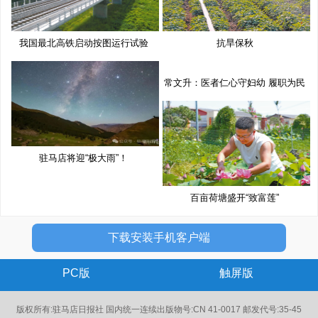
我国最北高铁启动按图运行试验
抗旱保秋
常文升：医者仁心守妇幼 履职为民
驻马店将迎“极大雨”！
百亩荷塘盛开“致富莲”
下载安装手机客户端
PC版
触屏版
版权所有:驻马店日报社 国内统一连续出版物号:CN 41-0017 邮发代号:35-45