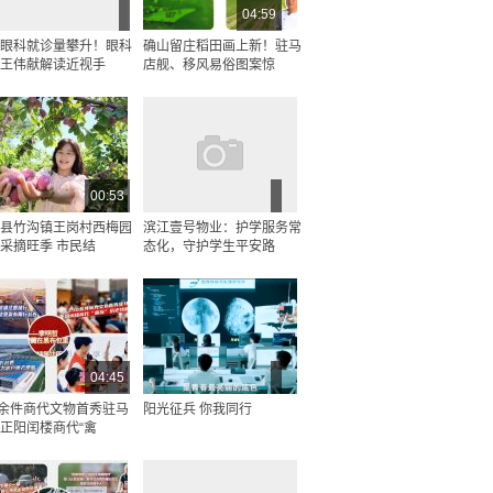
04:59
眼科就诊量攀升！眼科
确山留庄稻田画上新！驻马
王伟献解读近视手
店舰、移风易俗图案惊
00:53
县竹沟镇王岗村西梅园
滨江壹号物业：护学服务常
采摘旺季 市民结
态化，守护学生平安路
04:45
0余件商代文物首秀驻马
阳光征兵 你我同行
正阳闰楼商代“禽