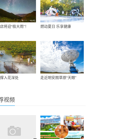
店将迎“极大雨”！
燃动夏日 乐享健康
撑入花深处
走近明安图草原“天眼”
荐视频