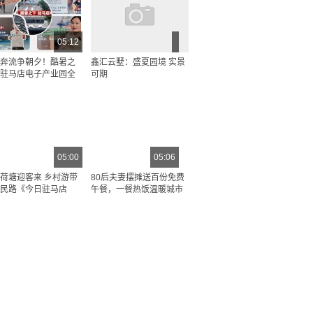
05:12
奔流争朝夕！酷暑之
鑫汇云墅：盛夏园境 实景
驻马店电子产业园全
可期
05:00
05:06
荷塘迎客来 乡村游带
80后夫妻摆摊送百份免费
民路《今日驻马店
午餐，一餐热饭温暖城市