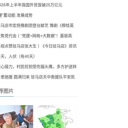
2026年上半年我国外贸首破25万亿元
锂”蓄动能 发展成势
驻马店市宏扬豫剧团登台献艺 豫剧《穆桂英
聚焦党代会丨“党建+网格+大数据”！基层高
央视点赞驻马店张大生丨《今日驻马店》资讯
今天，入伏（有40天）
暖心接力，村民捡到受伤猫头鹰，多方护送转
千里驰援 圆满归来 驻马店天中救援队平安凯
荐图片