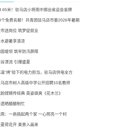
54.65米！驻马店小将雨中掷出省运会金牌
30个免费名额！共青团驻马店市委2026年暑期
夜市送岗位 筑梦促就业
亲水避暑享清凉
加固堤坝 筑牢防汛屏障
峡谷漂流 引爆盛夏
高温“烤”验下的电力担当，驻马店供电全方
驻马店市树人高级中学公开招聘10名教师
戏韵铿锵传经典 英姿飒爽《花木兰》
非遗晒醋酿制忙
隗燕：一肩挑起两个家 一心照亮一个村
盛夏荷花开 美景入画来