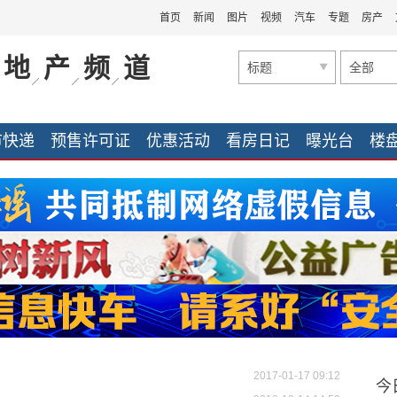
首页
新闻
图片
视频
汽车
专题
房产
地
产
频
道
标题
全部
市快递
预售许可证
优惠活动
看房日记
曝光台
楼
家装公司
家装快讯
家装快讯
团购促销
2017-01-17 09:12
今