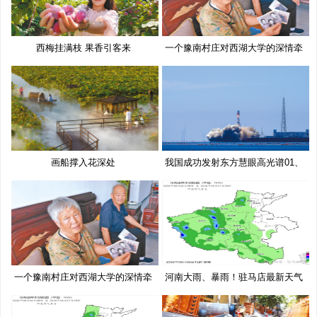
西梅挂满枝 果香引客来
一个豫南村庄对西湖大学的深情牵
挂
画船撑入花深处
我国成功发射东方慧眼高光谱01、
02
一个豫南村庄对西湖大学的深情牵
河南大雨、暴雨！驻马店最新天气
挂
预