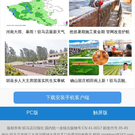
河南大雨、暴雨！驻马店最新天气
抢抓暑期施工黄金期 管网改造护航
预
胡庙乡人大主席团落实民生实事赋
确山留庄稻田画上新！驻马店舰、
能
移
下载安装手机客户端
PC版
触屏版
版权所有:驻马店日报社 国内统一连续出版物号:CN 41-0017 邮发代号:35-45
地址:驻马店市练江大道与驿城大道交叉口向西300米路北 邮箱:zmdrbwz@163.com