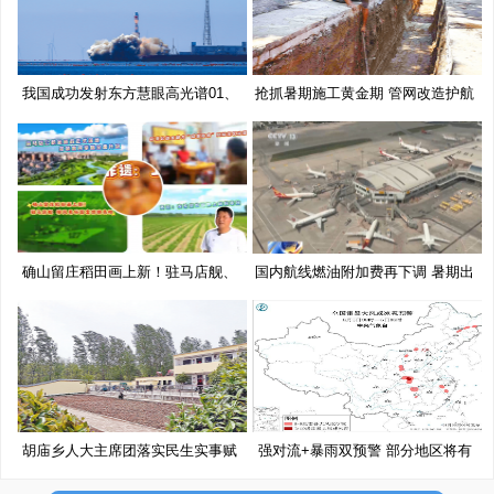
我国成功发射东方慧眼高光谱01、
抢抓暑期施工黄金期 管网改造护航
02
确山留庄稻田画上新！驻马店舰、
国内航线燃油附加费再下调 暑期出
移
胡庙乡人大主席团落实民生实事赋
强对流+暴雨双预警 部分地区将有
能
10