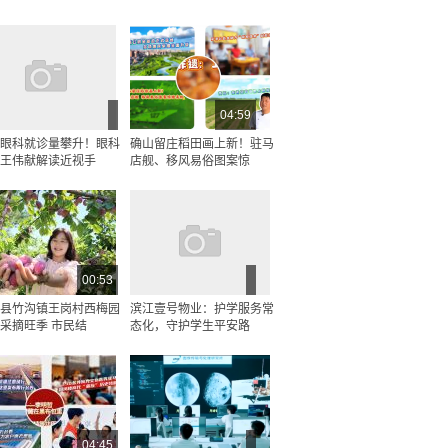
04:59
眼科就诊量攀升！眼科
确山留庄稻田画上新！驻马
王伟献解读近视手
店舰、移风易俗图案惊
00:53
县竹沟镇王岗村西梅园
滨江壹号物业：护学服务常
采摘旺季 市民结
态化，守护学生平安路
04:45