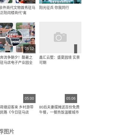
0余件商代文物首秀驻马
阳光征兵 你我同行
正阳闰楼商代“禽
05:12
奔流争朝夕！酷暑之
鑫汇云墅：盛夏园境 实景
驻马店电子产业园全
可期
05:00
05:06
荷塘迎客来 乡村游带
80后夫妻摆摊送百份免费
民路《今日驻马店
午餐，一餐热饭温暖城市
荐图片