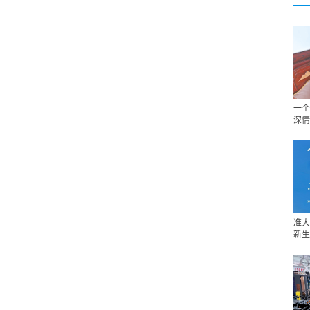
一个
深情
准大
新生