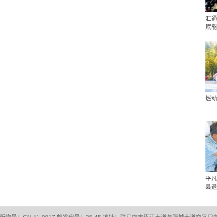
汇通
赋能
燃动
平凡
县退