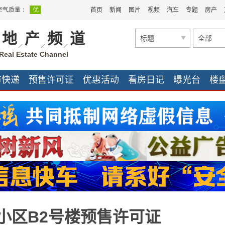
首页
新闻
图片
视频
汽车
专题
房产
地
产
频
道
标题
全部
Real Estate Channel
市快递
预售许可证
优惠活动
看房日记
曝光台
楼
家装公司
家装快讯
家装快讯
团购促销
小区B2号楼预售许可证