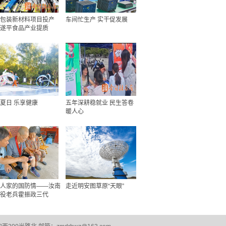
包装新材料项目投产
车间忙生产 实干促发展
遂平食品产业提质
夏日 乐享健康
五年深耕稳就业 民生答卷
暖人心
人家的国防情——汝南
走近明安图草原“天眼”
役老兵霍振政三代