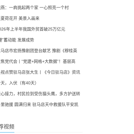
隗燕：一肩挑起两个家 一心照亮一个村
盛夏荷花开 美景入画来
2026年上半年我国外贸首破25万亿元
锂”蓄动能 发展成势
驻马店市宏扬豫剧团登台献艺 豫剧《穆桂英
聚焦党代会丨“党建+网格+大数据”！基层高
央视点赞驻马店张大生丨《今日驻马店》资讯
今天，入伏（有40天）
暖心接力，村民捡到受伤猫头鹰，多方护送转
千里驰援 圆满归来 驻马店天中救援队平安凯
荐视频