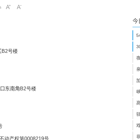
h
今
区
B2号楼
叉口东南角
B2号楼
号
市不动产权第0008219号