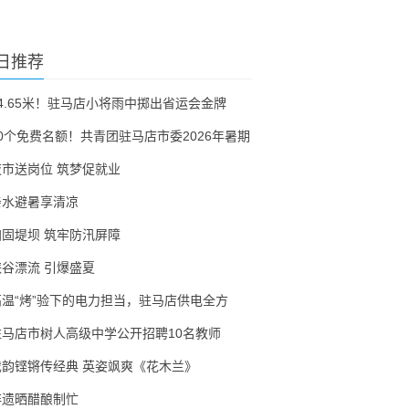
日推荐
54.65米！驻马店小将雨中掷出省运会金牌
30个免费名额！共青团驻马店市委2026年暑期
夜市送岗位 筑梦促就业
亲水避暑享清凉
加固堤坝 筑牢防汛屏障
峡谷漂流 引爆盛夏
高温“烤”验下的电力担当，驻马店供电全方
驻马店市树人高级中学公开招聘10名教师
戏韵铿锵传经典 英姿飒爽《花木兰》
非遗晒醋酿制忙