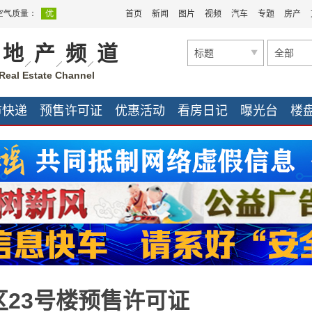
首页
新闻
图片
视频
汽车
专题
房产
地
产
频
道
标题
全部
Real Estate Channel
市快递
预售许可证
优惠活动
看房日记
曝光台
楼
家装公司
家装快讯
家装快讯
团购促销
23号楼预售许可证