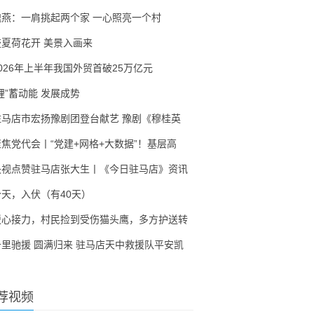
隗燕：一肩挑起两个家 一心照亮一个村
盛夏荷花开 美景入画来
2026年上半年我国外贸首破25万亿元
锂”蓄动能 发展成势
驻马店市宏扬豫剧团登台献艺 豫剧《穆桂英
聚焦党代会丨“党建+网格+大数据”！基层高
央视点赞驻马店张大生丨《今日驻马店》资讯
今天，入伏（有40天）
暖心接力，村民捡到受伤猫头鹰，多方护送转
千里驰援 圆满归来 驻马店天中救援队平安凯
荐视频