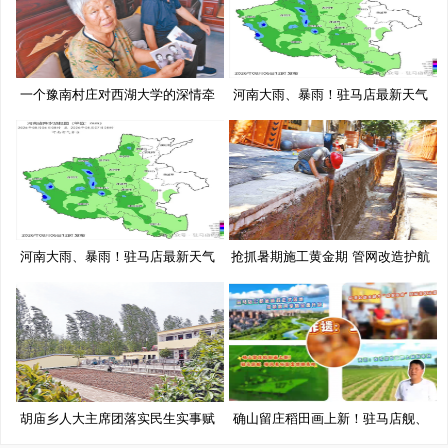
一个豫南村庄对西湖大学的深情牵
河南大雨、暴雨！驻马店最新天气
挂
预
河南大雨、暴雨！驻马店最新天气
抢抓暑期施工黄金期 管网改造护航
预
胡庙乡人大主席团落实民生实事赋
确山留庄稻田画上新！驻马店舰、
能
移