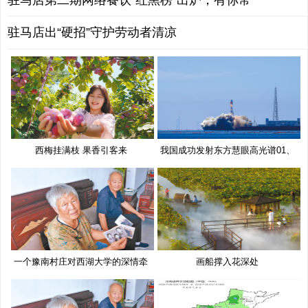
驻马店第二期网络餐饮“红黑榜”出炉，有你常
驻马店出“硬招”守护劳动者清凉
西梅挂满枝 果香引客来
我国成功发射东方慧眼高光谱01、
02
一个豫南村庄对西湖大学的深情牵
画船撑入花深处
挂