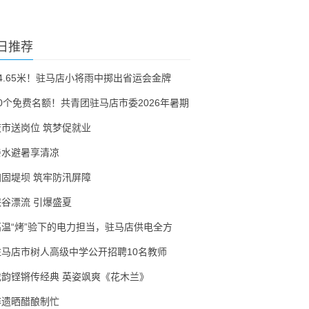
日推荐
54.65米！驻马店小将雨中掷出省运会金牌
30个免费名额！共青团驻马店市委2026年暑期
夜市送岗位 筑梦促就业
亲水避暑享清凉
加固堤坝 筑牢防汛屏障
峡谷漂流 引爆盛夏
高温“烤”验下的电力担当，驻马店供电全方
驻马店市树人高级中学公开招聘10名教师
戏韵铿锵传经典 英姿飒爽《花木兰》
非遗晒醋酿制忙