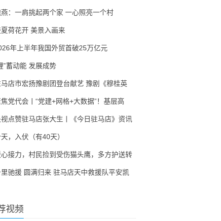
隗燕：一肩挑起两个家 一心照亮一个村
盛夏荷花开 美景入画来
2026年上半年我国外贸首破25万亿元
锂”蓄动能 发展成势
驻马店市宏扬豫剧团登台献艺 豫剧《穆桂英
聚焦党代会丨“党建+网格+大数据”！基层高
央视点赞驻马店张大生丨《今日驻马店》资讯
今天，入伏（有40天）
暖心接力，村民捡到受伤猫头鹰，多方护送转
千里驰援 圆满归来 驻马店天中救援队平安凯
荐视频