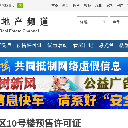
首页
新闻
图片
视频
汽车
专题
房产
地
产
频
道
标题
全部
Real Estate Channel
市快递
预售许可证
优惠活动
看房日记
曝光台
楼
家装公司
家装快讯
家装快讯
团购促销
区10号楼预售许可证