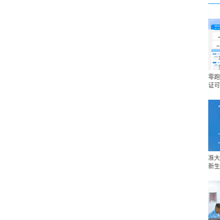
零跑
证可
准大
新生