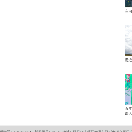
车间
走近
五年
暖人