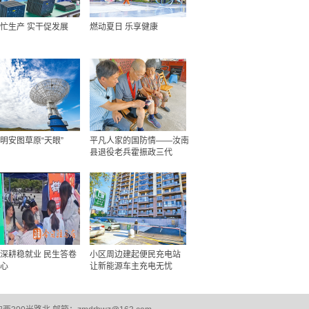
忙生产 实干促发展
燃动夏日 乐享健康
明安图草原“天眼”
平凡人家的国防情——汝南
县退役老兵霍振政三代
深耕稳就业 民生答卷
小区周边建起便民充电站
心
让新能源车主充电无忧