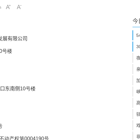
h
今
业发展有限公司
10号楼
叉口东南侧
10号楼
号
市不动产权第0004190号