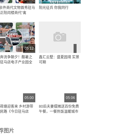
0余件商代文物首秀驻马
阳光征兵 你我同行
正阳闰楼商代“禽
05:12
奔流争朝夕！酷暑之
鑫汇云墅：盛夏园境 实景
驻马店电子产业园全
可期
05:00
05:06
荷塘迎客来 乡村游带
80后夫妻摆摊送百份免费
民路《今日驻马店
午餐，一餐热饭温暖城市
荐图片