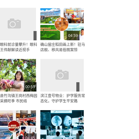
04:59
眼科就诊量攀升！眼科
确山留庄稻田画上新！驻马
王伟献解读近视手
店舰、移风易俗图案惊
00:53
县竹沟镇王岗村西梅园
滨江壹号物业：护学服务常
采摘旺季 市民结
态化，守护学生平安路
04:45