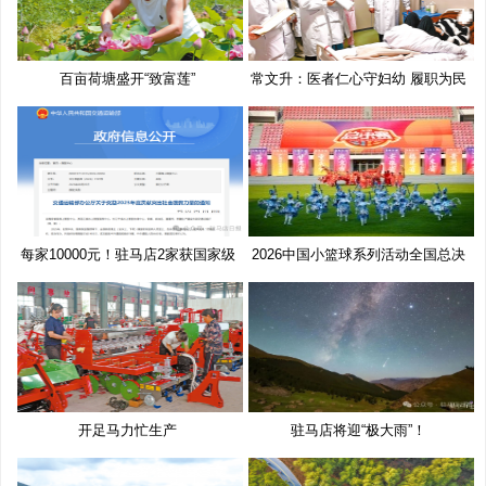
百亩荷塘盛开“致富莲”
常文升：医者仁心守妇幼 履职为民
每家10000元！驻马店2家获国家级
2026中国小篮球系列活动全国总决
奖
赛
开足马力忙生产
驻马店将迎“极大雨”！