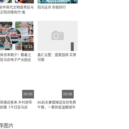
0余件商代文物首秀驻马
阳光征兵 你我同行
正阳闰楼商代“禽
05:12
奔流争朝夕！酷暑之
鑫汇云墅：盛夏园境 实景
驻马店电子产业园全
可期
05:00
05:06
荷塘迎客来 乡村游带
80后夫妻摆摊送百份免费
民路《今日驻马店
午餐，一餐热饭温暖城市
荐图片