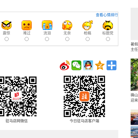
查看心情排行
震惊
难过
流泪
无奈
枪稿
标题党
暑假
主任
确山
迎来
驻马店网微信
今日驻马店客户端