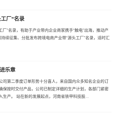
工厂”名录
工厂”名录，有助于产业带内企业商家携手“触电”出海，推动产
持续征集、分批发布跨境电商产业带“源头工厂”名录，适时汇
奋进乐章
公司第二季度订单形势十分喜人，来自国内众多知名企业的订
确保按时交付产品，公司已制定详细的生产计划，各部门紧密
生产。 站在新的发展起点，河南省铁甲科技股...