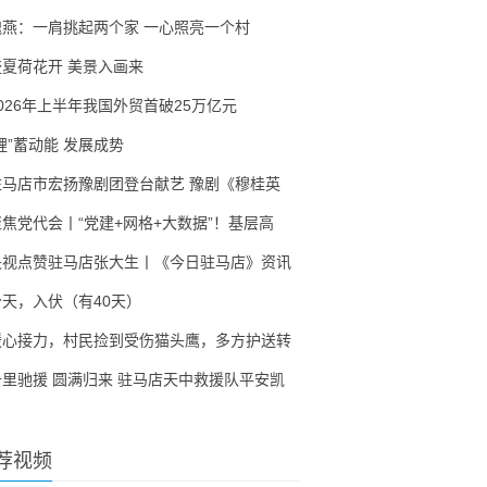
隗燕：一肩挑起两个家 一心照亮一个村
盛夏荷花开 美景入画来
2026年上半年我国外贸首破25万亿元
锂”蓄动能 发展成势
驻马店市宏扬豫剧团登台献艺 豫剧《穆桂英
聚焦党代会丨“党建+网格+大数据”！基层高
央视点赞驻马店张大生丨《今日驻马店》资讯
今天，入伏（有40天）
暖心接力，村民捡到受伤猫头鹰，多方护送转
千里驰援 圆满归来 驻马店天中救援队平安凯
荐视频