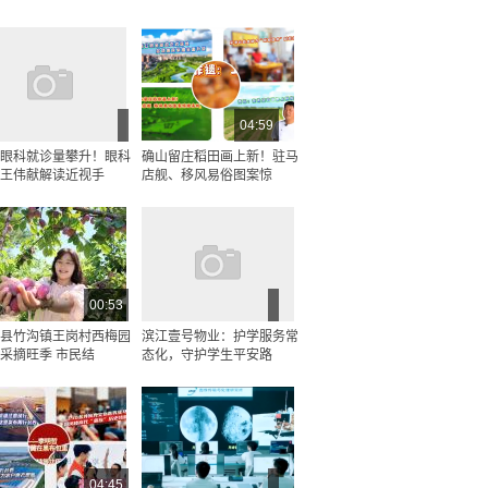
04:59
眼科就诊量攀升！眼科
确山留庄稻田画上新！驻马
王伟献解读近视手
店舰、移风易俗图案惊
00:53
县竹沟镇王岗村西梅园
滨江壹号物业：护学服务常
采摘旺季 市民结
态化，守护学生平安路
04:45