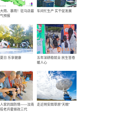
大雨、暴雨！驻马店最
车间忙生产 实干促发展
气预报
夏日 乐享健康
五年深耕稳就业 民生答卷
暖人心
人家的国防情——汝南
走近明安图草原“天眼”
役老兵霍振政三代