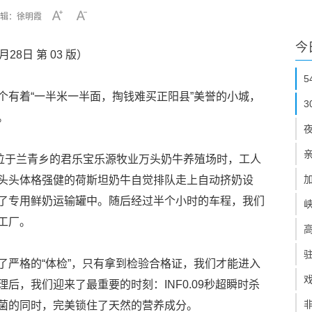
辑：徐明霞
今
28日 第 03 版）
个有着“一半米一半面，掏钱难买正阳县”美誉的小城，
。
进位于兰青乡的君乐宝乐源牧业万头奶牛养殖场时，工人
头头体格强健的荷斯坦奶牛自觉排队走上自动挤奶设
了专用鲜奶运输罐中。随后经过半个小时的车程，我们
工厂。
了严格的“体检”，只有拿到检验合格证，我们才能进入
后，我们迎来了最重要的时刻：INF0.09秒超瞬时杀
菌的同时，完美锁住了天然的营养成分。