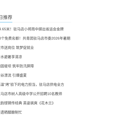
日推荐
54.65米！驻马店小将雨中掷出省运会金牌
30个免费名额！共青团驻马店市委2026年暑期
夜市送岗位 筑梦促就业
亲水避暑享清凉
加固堤坝 筑牢防汛屏障
峡谷漂流 引爆盛夏
高温“烤”验下的电力担当，驻马店供电全方
驻马店市树人高级中学公开招聘10名教师
戏韵铿锵传经典 英姿飒爽《花木兰》
非遗晒醋酿制忙