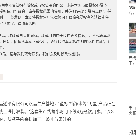
，均为本网合法拥有版权或有权使用的作品，未经本网书面授权不得转
35
授权使用作品的，应在授权范围内使用，并注明“来源：驻马店网”。任
店，
则，一经发现，本网将授权常年法律顾问予以追究侵权者的法律责任。
业（武汉）律师事务所
”的作品，均转载自其他媒体，转载目的在于传递更多信息，并不代表本网
、网站、团体从本网下载使用，必须保留本网站注明的“稿件来源”，并
任。
的作品，请与我们取得联系，我们会及时修改或删除。
产线
下，
厂
品遂平有限公司饮品生产基地，“蓝标”纯净水等“明星”产品正在
千亩
线上进行灌装。“这套生产线每小时可下线9万瓶饮用水。”该公
火富
说，从瓶子的来料加工、茶叶与果汁的...
推