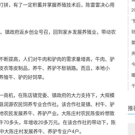
打拼，有了一定积蓄并掌握养殖技术后，陈雷雷决心用
“
党委、镇政府返乡创业号召，回到家乡发展养殖业，带动农
不断提高，人们对牛肉和驴肉的需求量增高，牛肉、驴
皮衣等皮制品，养牛、养驴不愁销路。而且，本地小
养殖牛、驴的好饲草。
一商机，在陈店镇党委、镇政府的大力支持下，大规模
县润源农民饲养专业合作社。该合作社是镇、村牛、驴
推
地农民发展养牛、养驴产业。大陈庄村农民陈俊岭想致
牛70多头，年增收20多万元。在该合作社的带动下，陈
其中大陈庄村发展养牛、养驴专业户4户。