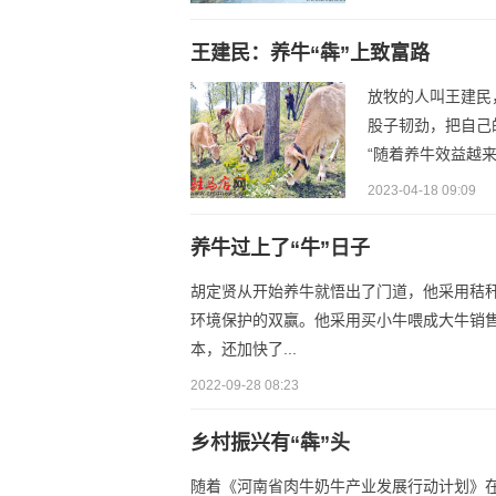
王建民：养牛“犇”上致富路
放牧的人叫王建民
股子韧劲，把自己
“随着养牛效益越来
2023-04-18 09:09
养牛过上了“牛”日子
胡定贤从开始养牛就悟出了门道，他采用秸
环境保护的双赢。他采用买小牛喂成大牛销
本，还加快了...
2022-09-28 08:23
乡村振兴有“犇”头
随着《河南省肉牛奶牛产业发展行动计划》