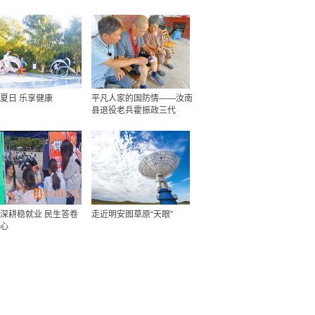
夏日 乐享健康
平凡人家的国防情——汝南
县退役老兵霍振政三代
深耕稳就业 民生答卷
走近明安图草原“天眼”
心