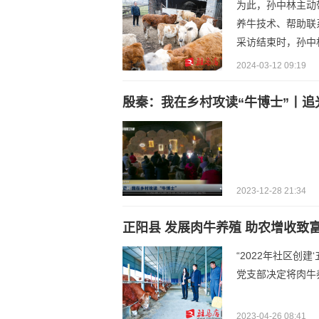
为此，孙中林主动
养牛技术、帮助联
采访结束时，孙中
2024-03-12 09:19
殷秦：我在乡村攻读“牛博士”丨追光
2023-12-28 21:34
正阳县 发展肉牛养殖 助农增收致
“2022年社区创
党支部决定将肉牛
2023-04-26 08:41