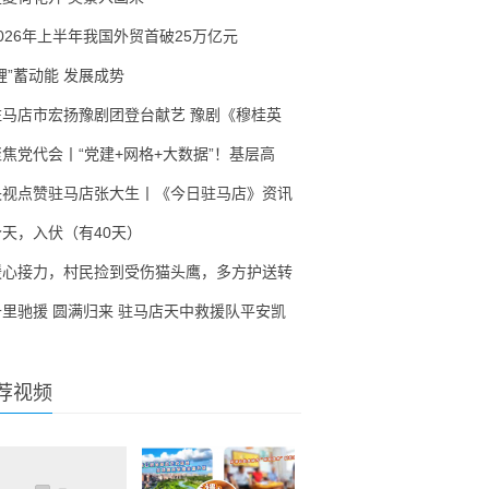
2026年上半年我国外贸首破25万亿元
锂”蓄动能 发展成势
驻马店市宏扬豫剧团登台献艺 豫剧《穆桂英
聚焦党代会丨“党建+网格+大数据”！基层高
央视点赞驻马店张大生丨《今日驻马店》资讯
今天，入伏（有40天）
暖心接力，村民捡到受伤猫头鹰，多方护送转
千里驰援 圆满归来 驻马店天中救援队平安凯
荐视频