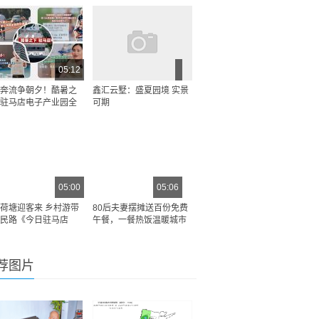
05:12
奔流争朝夕！酷暑之
鑫汇云墅：盛夏园境 实景
驻马店电子产业园全
可期
05:00
05:06
荷塘迎客来 乡村游带
80后夫妻摆摊送百份免费
民路《今日驻马店
午餐，一餐热饭温暖城市
荐图片