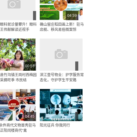
04:59
眼科就诊量攀升！眼科
确山留庄稻田画上新！驻马
王伟献解读近视手
店舰、移风易俗图案惊
00:53
县竹沟镇王岗村西梅园
滨江壹号物业：护学服务常
采摘旺季 市民结
态化，守护学生平安路
04:45
0余件商代文物首秀驻马
阳光征兵 你我同行
正阳闰楼商代“禽