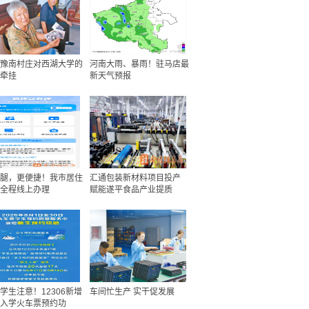
豫南村庄对西湖大学的
河南大雨、暴雨！驻马店最
牵挂
新天气预报
腿，更便捷！我市居住
汇通包装新材料项目投产
全程线上办理
赋能遂平食品产业提质
学生注意！12306新增
车间忙生产 实干促发展
入学火车票预约功