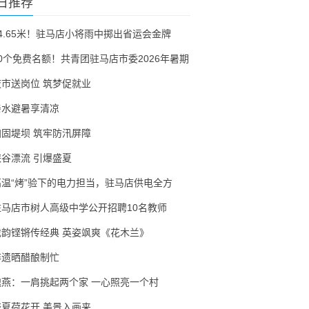
日推荐
54.65米！驻马店小将雨中掷出省运会金牌
30个免费名额！共青团驻马店市委2026年暑期
夜市送岗位 筑梦促就业
亲水避暑享清凉
加固堤坝 筑牢防汛屏障
峡谷漂流 引爆盛夏
高温“烤”验下的电力担当，驻马店供电全方
驻马店市树人高级中学公开招聘10名教师
戏韵铿锵传经典 英姿飒爽《花木兰》
非遗晒醋酿制忙
隗燕：一肩挑起两个家 一心照亮一个村
盛夏荷花开 美景入画来