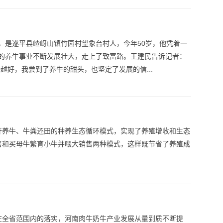
，是遂平县嵖岈山镇竹园村望象台村人，今年50岁，他凭着一
的养牛事业不断发展壮大，走上了致富路。王建民告诉记者：
越好，我尝到了养牛的甜头，也坚定了发展的信...
秆养牛、牛粪还田的种养生态循环模式，实现了养殖增收和生态
售和买母牛繁育小牛并喂大销售两种模式，这样既节省了养殖成
在全省范围内的落实，河南肉牛奶牛产业发展从量到质不断提