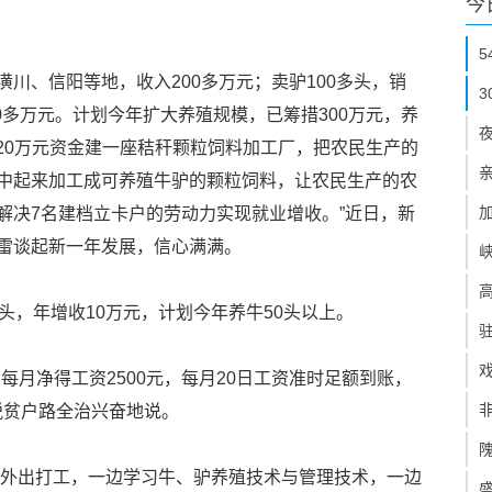
今
潢川、信阳等地，收入200多万元；卖驴100多头，销
0多万元。计划今年扩大养殖规模，已筹措300万元，养
入120万元资金建一座秸秆颗粒饲料加工厂，把农民生产的
中起来加工成可养殖牛驴的颗粒饲料，让农民生产的农
解决7名建档立卡户的劳动力实现就业增收。”近日，新
雷谈起新一年发展，信心满满。
头，年增收10万元，计划今年养牛50头以上。
每月净得工资2500元，每月20日工资准时足额到账，
脱贫户路全治兴奋地说。
一起外出打工，一边学习牛、驴养殖技术与管理技术，一边