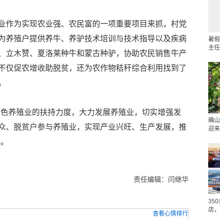
业作为实现农业强、农民富的一项重要项目来抓，村党
为养殖户提供养牛、养驴技术培训与技术指导以及疾病
暑假
主任
、立木赞、夏洛莱种牛和蒙古种驴，协助农民销售牛产
不仅促农增收助脱贫，还为农作物秸秆综合利用找到了
。
特色养殖业的扶持力度，大力发展养殖业，切实增强发
确山
众、脱贫户参与养殖业，实现产业兴旺、生产发展，推
迎来
说。
责任编辑：闫继华
35
店，
查看心情排行