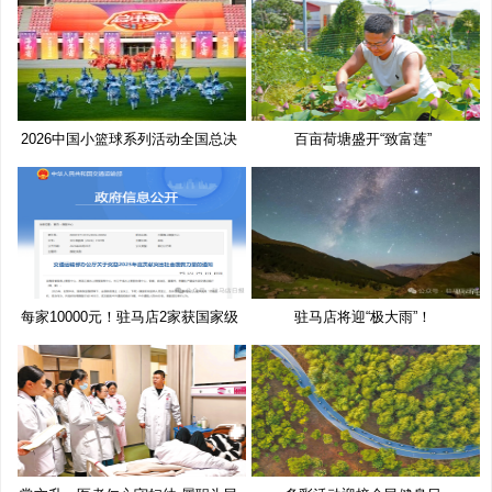
2026中国小篮球系列活动全国总决
百亩荷塘盛开“致富莲”
赛
每家10000元！驻马店2家获国家级
驻马店将迎“极大雨”！
奖