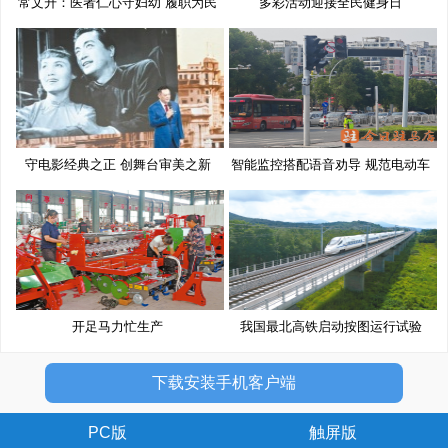
常文升：医者仁心守妇幼 履职为民
多彩活动迎接全民健身日
守电影经典之正 创舞台审美之新
智能监控搭配语音劝导 规范电动车
开足马力忙生产
我国最北高铁启动按图运行试验
下载安装手机客户端
PC版
触屏版