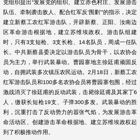
党组织提出“发展党的组织、建立赤色村庄、发展游击
队伍、牵制袭击敌人、配合红军反‘围剿’”的指示，决定
建立新蔡工农红军游击队，开辟新蔡、正阳、汝南边
区革命游击根据地，建立苏维埃政权。游击队组建
时，只有3支短枪、3支长枪、14名队员，周成一任队
长。中共新蔡县委决定以游击队员为骨干，以农协会
员为主力，举行武装暴动。曹园寨地主徐廷甫顽固反
动，自拥武装多次镇压农民运动。2月18日，新蔡工农
红军游击队员和100多名农协会员将曹园寨包围，经过
激战消灭了徐廷甫的反动武装，击毙徐廷甫及其家丁6
人，缴获长短枪19支、子弹300多发。武装暴动的胜
利，沉重打击了反动势力的嚣张气焰，为发展游击革
命活动区、创建游击革命根据地、建立苏维埃政权起
到了积极推动作用。