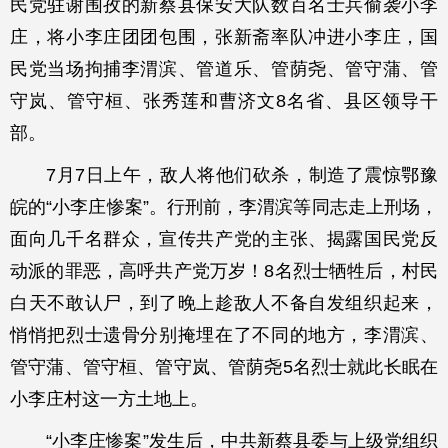
民党驻谢围孜的新蔡县保安大队数百名士兵偷袭小李
庄，将小李庄团团包围，张新斋率队冲进小李庄，国
民党当场拘捕李渭滨、管道乐、管荫尧、管守蒲、管
守岚、管守桓、张秀莲和曹济文8名省、县区领导干
部。
7月7日上午，敌人将他们砍杀，制造了震惊鄂豫
皖的“小李庄惨案”。行刑前，李渭滨等同志走上刑场，
面向几千名群众，宣传共产党的主张、揭露国民党反
动派的罪恶，高呼共产党万岁！8名烈士牺牲后，村民
白天不敢认尸，到了晚上趁敌人不备自发组织起来，
悄悄把烈士遗骨分别掩埋在了不同的地方，李渭滨、
管守蒲、管守桓、管守岚、管荫尧5名烈士就此长眠在
小李庄村这一方土地上。
“小李庄惨案”发生后，中共新蔡县委与上级党组织