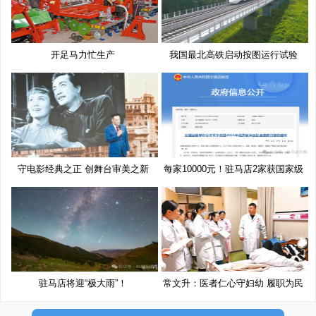
开足马力忙生产
我国最北高铁启动按图运行试验
守电影经典之正 创舞台审美之新
每家10000元！驻马店2家获国家级
奖
驻马店将迎“极大雨”！
常文升：医者仁心守妇幼 履职为民