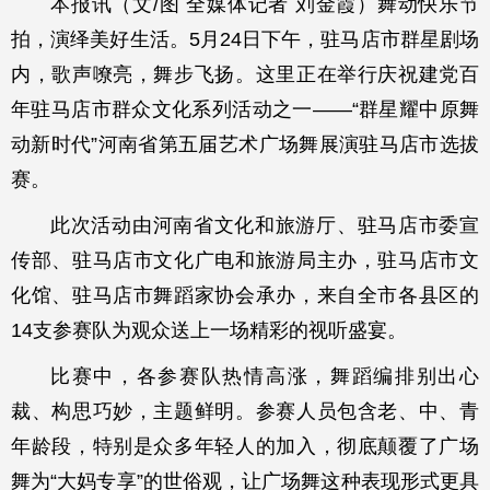
本报讯（文/图 全媒体记者 刘金霞）舞动快乐节
拍，演绎美好生活。5月24日下午，驻马店市群星剧场
内，歌声嘹亮，舞步飞扬。这里正在举行庆祝建党百
年驻马店市群众文化系列活动之一——“群星耀中原舞
动新时代”河南省第五届艺术广场舞展演驻马店市选拔
赛。
此次活动由河南省文化和旅游厅、驻马店市委宣
传部、驻马店市文化广电和旅游局主办，驻马店市文
化馆、驻马店市舞蹈家协会承办，来自全市各县区的
14支参赛队为观众送上一场精彩的视听盛宴。
比赛中，各参赛队热情高涨，舞蹈编排别出心
裁、构思巧妙，主题鲜明。参赛人员包含老、中、青
年龄段，特别是众多年轻人的加入，彻底颠覆了广场
舞为“大妈专享”的世俗观，让广场舞这种表现形式更具