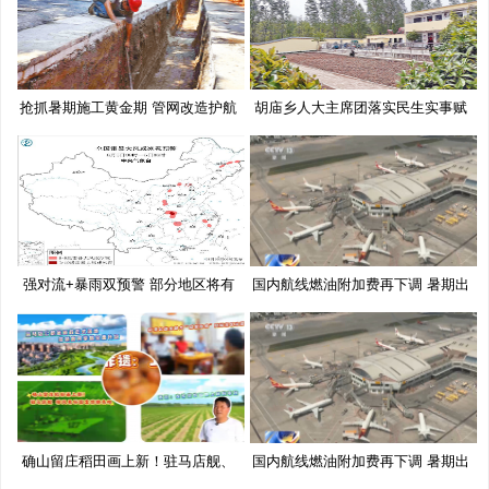
抢抓暑期施工黄金期 管网改造护航
胡庙乡人大主席团落实民生实事赋
能
强对流+暴雨双预警 部分地区将有
国内航线燃油附加费再下调 暑期出
10
确山留庄稻田画上新！驻马店舰、
国内航线燃油附加费再下调 暑期出