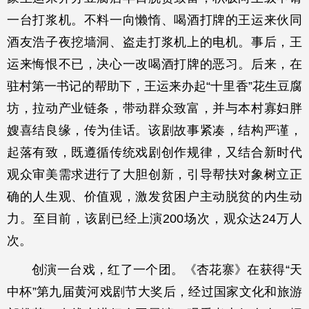
一台打浆机。不料一向懒惰、喝酒打牌的王运来伙同
酒友浩子夜挖墙洞、盗走打浆机上的电机。事后，王
运来悔恨不已，决心一改喝酒打牌的恶习。后来，在
驻村第一书记的帮助下，王运来办起“十里香”花生豆腐
坊，拉动产业链条，带动群众致富，并与本村寡妇胖
嫂喜结良缘，传为佳话。该剧故事紧凑，结构严谨，
起落有致，既遵循传统戏剧创作规律，又结合新时代
观众审美需求进行了大胆创新，引导帮扶对象树立正
确的人生观、价值观，激发贫困户主动脱贫的内生动
力。至目前，该剧已经上演200场次，观众达24万人
次。
创演一台戏，红了一个团。《杏花寨》在获得“天
中杯”第九届黄河戏剧节大奖后，经过国家文化和旅游