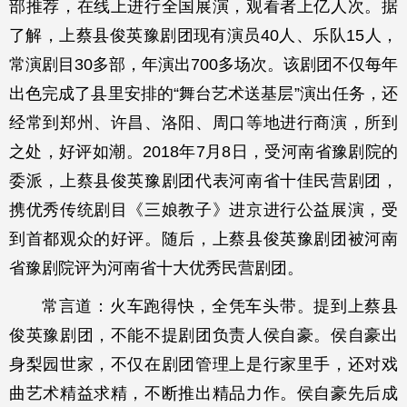
部推荐，在线上进行全国展演，观看者上亿人次。据
了解，上蔡县俊英豫剧团现有演员40人、乐队15人，
常演剧目30多部，年演出700多场次。该剧团不仅每年
出色完成了县里安排的“舞台艺术送基层”演出任务，还
经常到郑州、许昌、洛阳、周口等地进行商演，所到
之处，好评如潮。2018年7月8日，受河南省豫剧院的
委派，上蔡县俊英豫剧团代表河南省十佳民营剧团，
携优秀传统剧目《三娘教子》进京进行公益展演，受
到首都观众的好评。随后，上蔡县俊英豫剧团被河南
省豫剧院评为河南省十大优秀民营剧团。
常言道：火车跑得快，全凭车头带。提到上蔡县
俊英豫剧团，不能不提剧团负责人侯自豪。侯自豪出
身梨园世家，不仅在剧团管理上是行家里手，还对戏
曲艺术精益求精，不断推出精品力作。侯自豪先后成