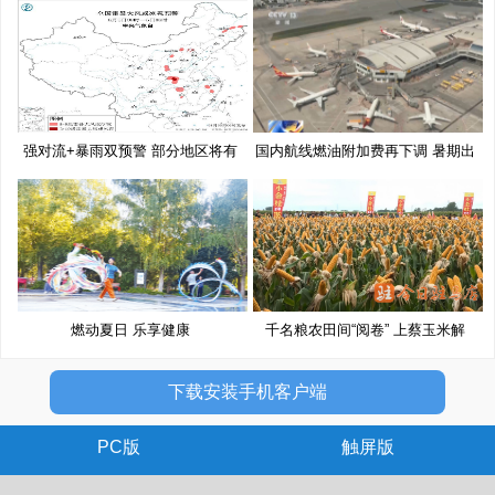
移
强对流+暴雨双预警 部分地区将有
国内航线燃油附加费再下调 暑期出
10
燃动夏日 乐享健康
千名粮农田间“阅卷” 上蔡玉米解
下载安装手机客户端
PC版
触屏版