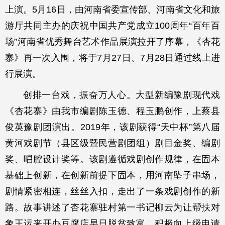
上演。5月16日，由河南省委宣传部、河南省文化和旅
游厅共同主办的庆祝中国共产党成立100周年“百年百
场”河南省优秀舞台艺术作品展演拉开了序幕，《杏花
寨》再一次入围，将于7月27日、7月28日通过线上进
行展演。
创排一台戏，振奋万人心。大型新编豫剧现代戏
《杏花寨》由我市编剧陈玉德、程玉鹏创作，上蔡县
俊英豫剧团演出。2019年，该剧获得“天中杯”第八届
黄河戏剧节（县区级暨民营剧团组）剧目金奖、编剧
奖、唱腔设计奖等。该剧遵循戏剧创作规律，在固本
基础上创新，在创新前提下固本，用河南坠子串场，
剧情紧密相连，丝丝入扣，走出了一条戏剧创作的新
路。故事讲述了杏花寨驻村第一书记柳云为让帮扶对
象王运来开办豆腐店早日脱贫致富，积极向上级申请