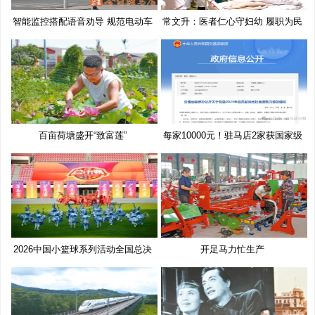
智能监控搭配语音劝导 规范电动车
常文升：医者仁心守妇幼 履职为民
百亩荷塘盛开“致富莲”
每家10000元！驻马店2家获国家级
奖
2026中国小篮球系列活动全国总决
开足马力忙生产
赛