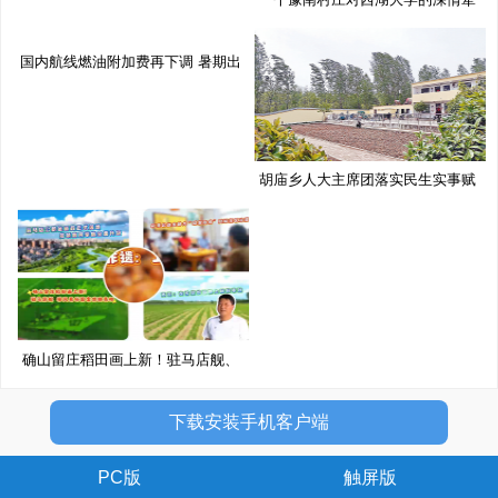
挂
国内航线燃油附加费再下调 暑期出
胡庙乡人大主席团落实民生实事赋
能
确山留庄稻田画上新！驻马店舰、
移
下载安装手机客户端
PC版
触屏版