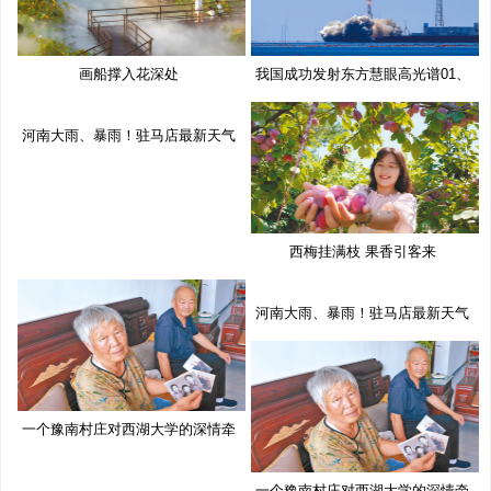
画船撑入花深处
我国成功发射东方慧眼高光谱01、
02
河南大雨、暴雨！驻马店最新天气
预
西梅挂满枝 果香引客来
河南大雨、暴雨！驻马店最新天气
预
一个豫南村庄对西湖大学的深情牵
挂
一个豫南村庄对西湖大学的深情牵