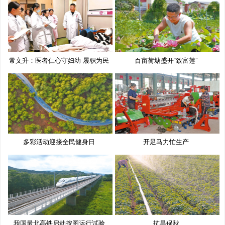
常文升：医者仁心守妇幼 履职为民
百亩荷塘盛开“致富莲”
多彩活动迎接全民健身日
开足马力忙生产
我国最北高铁启动按图运行试验
抗旱保秋