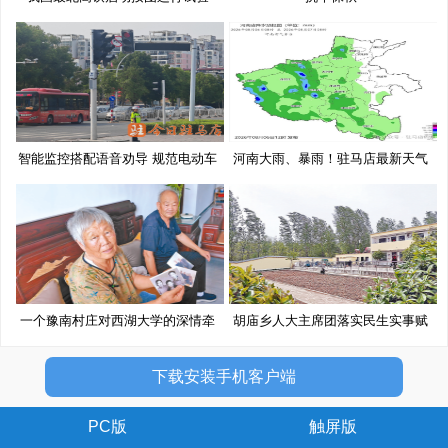
智能监控搭配语音劝导 规范电动车
河南大雨、暴雨！驻马店最新天气
预
一个豫南村庄对西湖大学的深情牵
胡庙乡人大主席团落实民生实事赋
挂
能
下载安装手机客户端
PC版
触屏版