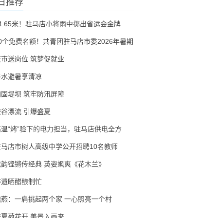
日推荐
54.65米！驻马店小将雨中掷出省运会金牌
30个免费名额！共青团驻马店市委2026年暑期
夜市送岗位 筑梦促就业
亲水避暑享清凉
加固堤坝 筑牢防汛屏障
峡谷漂流 引爆盛夏
高温“烤”验下的电力担当，驻马店供电全方
驻马店市树人高级中学公开招聘10名教师
戏韵铿锵传经典 英姿飒爽《花木兰》
非遗晒醋酿制忙
隗燕：一肩挑起两个家 一心照亮一个村
盛夏荷花开 美景入画来