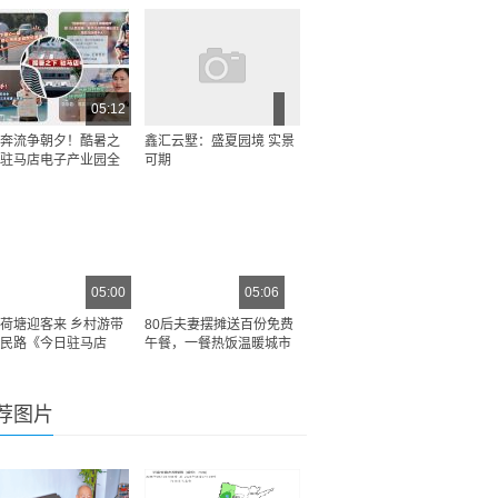
05:12
奔流争朝夕！酷暑之
鑫汇云墅：盛夏园境 实景
驻马店电子产业园全
可期
05:00
05:06
荷塘迎客来 乡村游带
80后夫妻摆摊送百份免费
民路《今日驻马店
午餐，一餐热饭温暖城市
荐图片