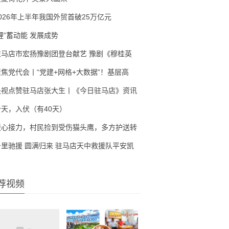
2026年上半年我国外贸首破25万亿元
锂”蓄动能 发展成势
驻马店市宏扬豫剧团登台献艺 豫剧《穆桂英
聚焦党代会丨“党建+网格+大数据”！基层高
央视点赞驻马店张大生丨《今日驻马店》资讯
今天，入伏（有40天）
暖心接力，村民捡到受伤猫头鹰，多方护送转
千里驰援 圆满归来 驻马店天中救援队平安凯
荐视频