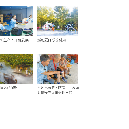
忙生产 实干促发展
燃动夏日 乐享健康
撑入花深处
平凡人家的国防情——汝南
县退役老兵霍振政三代