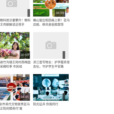
04:59
眼科就诊量攀升！眼科
确山留庄稻田画上新！驻马
王伟献解读近视手
店舰、移风易俗图案惊
00:53
县竹沟镇王岗村西梅园
滨江壹号物业：护学服务常
采摘旺季 市民结
态化，守护学生平安路
04:45
0余件商代文物首秀驻马
阳光征兵 你我同行
正阳闰楼商代“禽