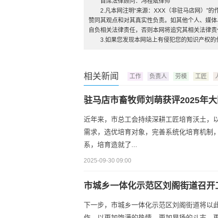
首席法律顾问：冯程斌律师
2.凡本网注明“来源：XXX（非驻马店网）
赞同其观点和对其真实性负责。如其他个人、媒体
自负相关法律责任，否则本网将追究其相关法律责
3.如果您发现本网站上有侵犯您的知识产权
相关新闻
工作
负责人
劳模
工匠
驻马店市畜牧师刘萌获评2025年
近年来，市总工会持续深耕工匠培育沃土，
需求，选优培育对象，完善系统化培育机制
系，培育造就了...
2025-09-30 09:00
市城乡一体化示范区刘阁街道召开
下一步，市城乡一体化示范区刘阁街道将以
作，以更加饱满的热情、更加昂扬的斗志、