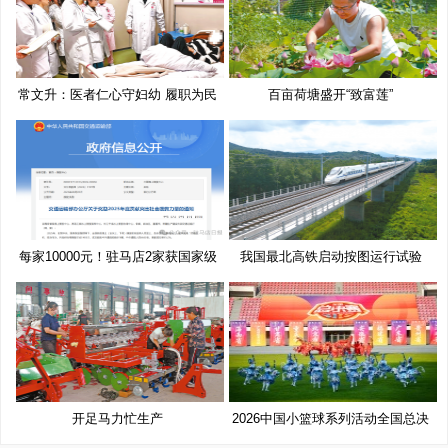
常文升：医者仁心守妇幼 履职为民
百亩荷塘盛开“致富莲”
每家10000元！驻马店2家获国家级
我国最北高铁启动按图运行试验
奖
开足马力忙生产
2026中国小篮球系列活动全国总决
赛