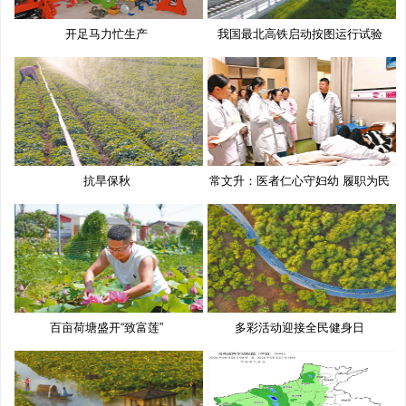
开足马力忙生产
我国最北高铁启动按图运行试验
抗旱保秋
常文升：医者仁心守妇幼 履职为民
百亩荷塘盛开“致富莲”
多彩活动迎接全民健身日