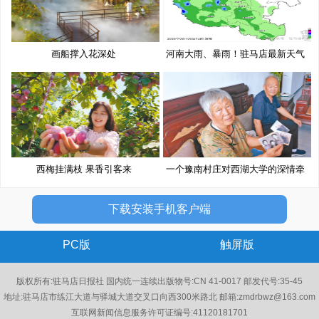
画船撑入花深处
河南大雨、暴雨！驻马店最新天气
预
西梅挂满枝 果香引客来
一个豫南村庄对西湖大学的深情牵
挂
下载安装手机客户端
PC版
触屏版
版权所有:驻马店日报社 国内统一连续出版物号:CN 41-0017 邮发代号:35-45
地址:驻马店市练江大道与驿城大道交叉口向西300米路北 邮箱:zmdrbwz@163.com
互联网新闻信息服务许可证编号:41120181701