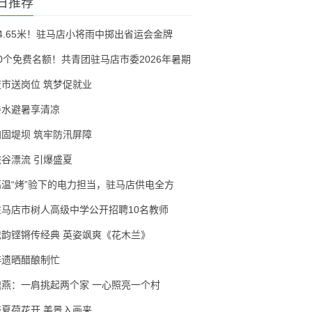
日推荐
54.65米！驻马店小将雨中掷出省运会金牌
30个免费名额！共青团驻马店市委2026年暑期
夜市送岗位 筑梦促就业
亲水避暑享清凉
加固堤坝 筑牢防汛屏障
峡谷漂流 引爆盛夏
高温“烤”验下的电力担当，驻马店供电全方
驻马店市树人高级中学公开招聘10名教师
戏韵铿锵传经典 英姿飒爽《花木兰》
非遗晒醋酿制忙
隗燕：一肩挑起两个家 一心照亮一个村
盛夏荷花开 美景入画来