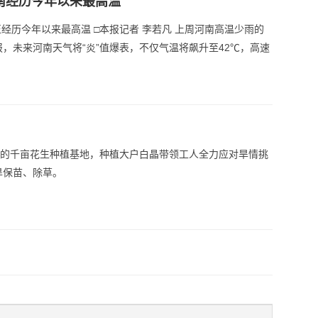
河南经历今年以来最高温
正经历今年以来最高温 □本报记者 李若凡 上周河南高温少雨的
，未来河南天气将“炎”值爆表，不仅气温将飙升至42℃，高速
场的千亩花生种植基地，种植大户白晶带领工人全力应对旱情挑
旱保苗、除草。