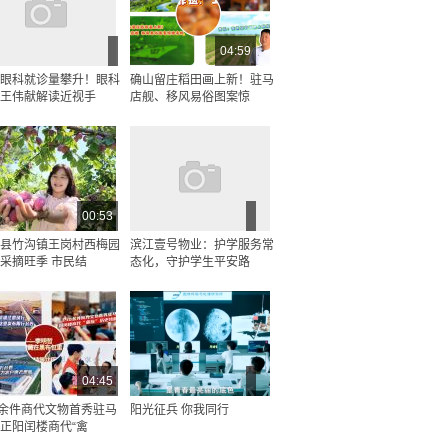
04:59
眼科就诊量攀升！眼科
确山留庄稻田画上新！驻马
王伟献解读近视手
店舰、移风易俗图案惊
00:53
县竹沟镇王岗村西梅园
滨江壹号物业：护学服务常
采摘旺季 市民结
态化，守护学生平安路
04:45
0余件商代文物首秀驻马
阳光征兵 你我同行
正阳闰楼商代“禽