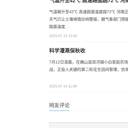
气温升至42℃ 高速路面超72℃ 
气温飙升至42℃ 高速路面温度超72℃ 河南
天气已让土壤墒情拉响警报，据气象部门预报
路面温度...
2025-07-15 10:40
科学灌溉保秋收
7月12日清晨，在确山县双河镇小白家庭农
战，正投入关键的第二轮花生田间管理，抗
2025-07-14 11:09
网友评论