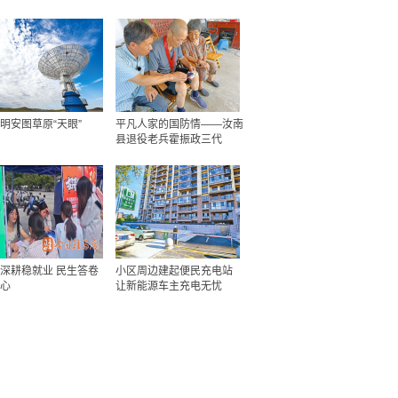
明安图草原“天眼”
平凡人家的国防情——汝南
县退役老兵霍振政三代
深耕稳就业 民生答卷
小区周边建起便民充电站
心
让新能源车主充电无忧