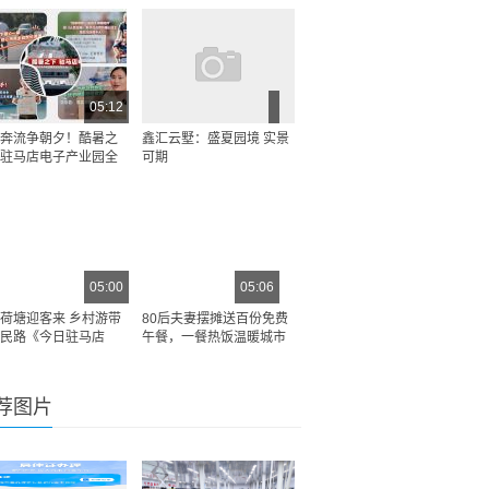
05:12
奔流争朝夕！酷暑之
鑫汇云墅：盛夏园境 实景
驻马店电子产业园全
可期
05:00
05:06
荷塘迎客来 乡村游带
80后夫妻摆摊送百份免费
民路《今日驻马店
午餐，一餐热饭温暖城市
荐图片