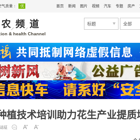
首页
新闻
图片
视频
汽车
专题
房产
农
频
道
标题
全部
ion & health Channel
生种植技术培训助力花生产业提质
远征