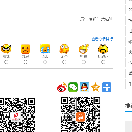
责任编辑：张远征
“
查看心情排行
震惊
难过
流泪
无奈
枪稿
标题党
推