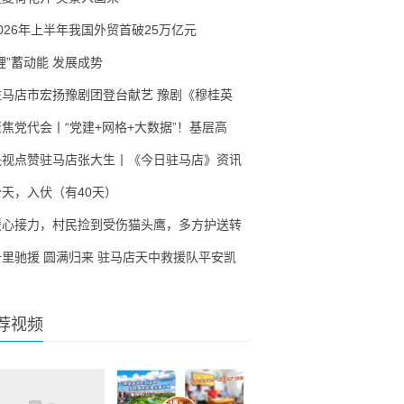
2026年上半年我国外贸首破25万亿元
锂”蓄动能 发展成势
驻马店市宏扬豫剧团登台献艺 豫剧《穆桂英
聚焦党代会丨“党建+网格+大数据”！基层高
央视点赞驻马店张大生丨《今日驻马店》资讯
今天，入伏（有40天）
暖心接力，村民捡到受伤猫头鹰，多方护送转
千里驰援 圆满归来 驻马店天中救援队平安凯
荐视频