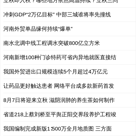
立秋即入秋？哪些地方依然高温持续？立秋三问
冲刺GDP“2万亿目标” 中部三城谁将率先撞线
河南外贸单品缘何持续“爆单”
南水北调中线工程调水突破800亿立方米
河南新增100种门诊特药可省内异地就医直接结
我国外贸进出口规模连续5个月超过4万亿元
让药品更好触达患者 网络平台成多款新药首发
8月7日将迎来立秋 滋阴润肺的养生茶如何制作
省道218上蔡刘桥至平舆正阳交界段养护工程竣
我国编制完成新版1∶500万全月地质图 三方面