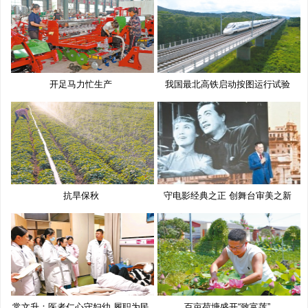
开足马力忙生产
我国最北高铁启动按图运行试验
抗旱保秋
守电影经典之正 创舞台审美之新
常文升：医者仁心守妇幼 履职为民
百亩荷塘盛开“致富莲”