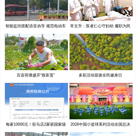
智能监控搭配语音劝导 规范电动车
常文升：医者仁心守妇幼 履职为民
百亩荷塘盛开“致富莲”
多彩活动迎接全民健身日
每家10000元！驻马店2家获国家级
2026中国小篮球系列活动全国总决
奖
赛