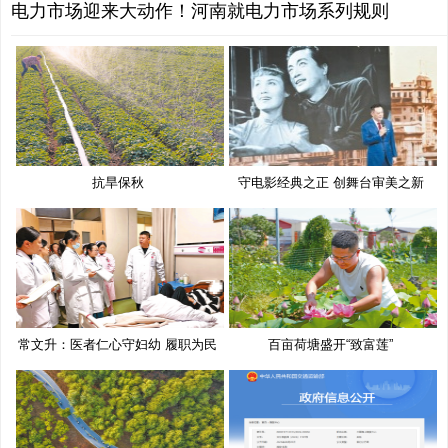
电力市场迎来大动作！河南就电力市场系列规则
抗旱保秋
守电影经典之正 创舞台审美之新
常文升：医者仁心守妇幼 履职为民
百亩荷塘盛开“致富莲”