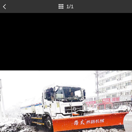
1
/
1