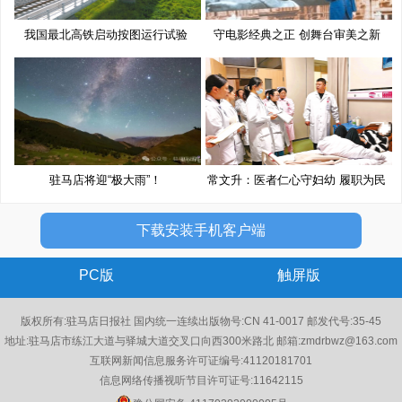
我国最北高铁启动按图运行试验
守电影经典之正 创舞台审美之新
驻马店将迎“极大雨”！
常文升：医者仁心守妇幼 履职为民
下载安装手机客户端
PC版
触屏版
版权所有:驻马店日报社 国内统一连续出版物号:CN 41-0017 邮发代号:35-45
地址:驻马店市练江大道与驿城大道交叉口向西300米路北 邮箱:zmdrbwz@163.com
互联网新闻信息服务许可证编号:41120181701
信息网络传播视听节目许可证号:11642115