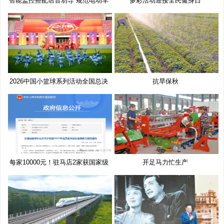
智能监控搭配语音劝导 规范电动车
多彩活动迎接全民健身日
2026中国小篮球系列活动全国总决
抗旱保秋
赛
每家10000元！驻马店2家获国家级
开足马力忙生产
奖