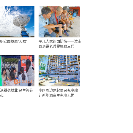
明安图草原“天眼”
平凡人家的国防情——汝南
县退役老兵霍振政三代
深耕稳就业 民生答卷
小区周边建起便民充电站
心
让新能源车主充电无忧