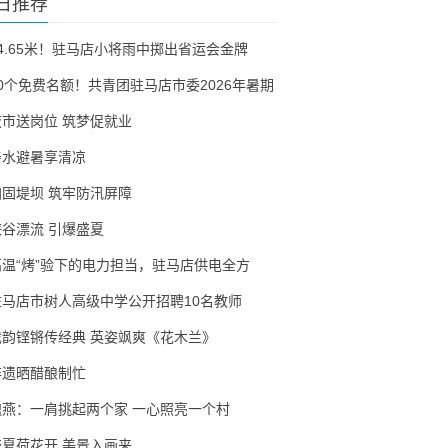
日推荐
54.65米！驻马店小将雨中掷出省运会金牌
30个免费名额！共青团驻马店市委2026年暑期
夜市送岗位 筑梦促就业
亲水避暑享清凉
加固堤坝 筑牢防汛屏障
峡谷漂流 引爆盛夏
高温“烤”验下的电力担当，驻马店供电全方
驻马店市树人高级中学公开招聘10名教师
戏韵铿锵传经典 英姿飒爽《花木兰》
非遗晒醋酿制忙
隗燕：一肩挑起两个家 一心照亮一个村
盛夏荷花开 美景入画来