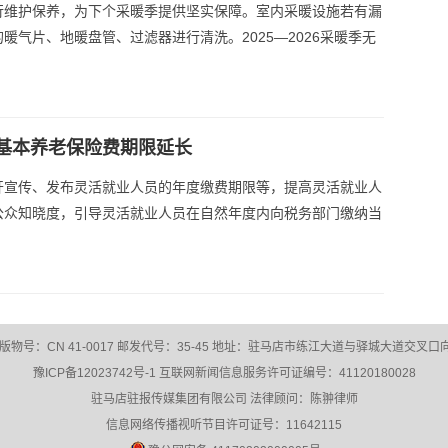
行维护保养，为下个采暖季提供坚实保障。室内采暖设施若有漏
气片、地暖盘管、过滤器进行清洗。2025—2026采暖季无
基本养老保险费期限延长
开宣传、发布灵活就业人员的年度缴费期限等，提高灵活就业人
公众知晓度，引导灵活就业人员在自然年度内向税务部门缴纳当
：CN 41-0017 邮发代号：35-45 地址：驻马店市练江大道与驿城大道交叉口向西30
豫ICP备12023742号-1
互联网新闻信息服务许可证编号：41120180028
驻马店驻报传媒集团有限公司 法律顾问：陈翀律师
信息网络传播视听节目许可证号：11642115