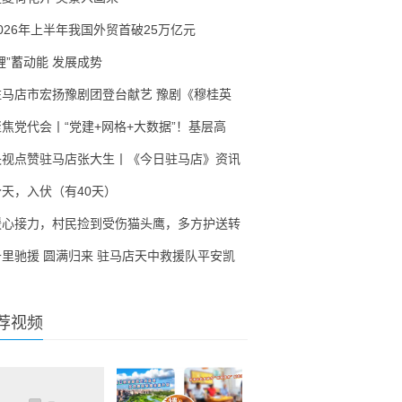
2026年上半年我国外贸首破25万亿元
锂”蓄动能 发展成势
驻马店市宏扬豫剧团登台献艺 豫剧《穆桂英
聚焦党代会丨“党建+网格+大数据”！基层高
央视点赞驻马店张大生丨《今日驻马店》资讯
今天，入伏（有40天）
暖心接力，村民捡到受伤猫头鹰，多方护送转
千里驰援 圆满归来 驻马店天中救援队平安凯
荐视频