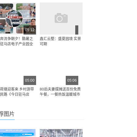
05:12
奔流争朝夕！酷暑之
鑫汇云墅：盛夏园境 实景
驻马店电子产业园全
可期
05:00
05:06
荷塘迎客来 乡村游带
80后夫妻摆摊送百份免费
民路《今日驻马店
午餐，一餐热饭温暖城市
荐图片