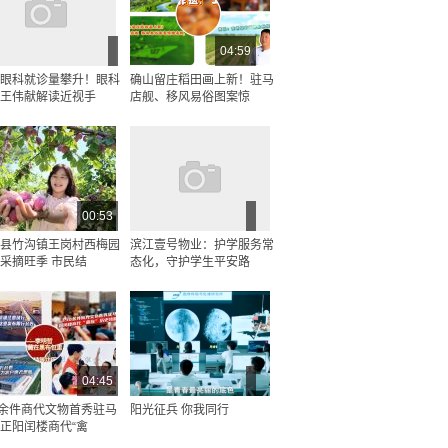
04:59
眼科就诊量攀升！眼科
确山留庄稻田画上新！驻马
王伟献解读近视手
店舰、移风易俗图案惊
00:53
县竹沟镇王岗村西梅园
滨江壹号物业：护学服务常
采摘旺季 市民结
态化，守护学生平安路
04:45
0余件商代文物首秀驻马
阳光征兵 你我同行
正阳闰楼商代“禽