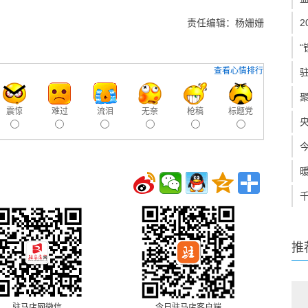
责任编辑：杨姗姗
“
查看心情排行
震惊
难过
流泪
无奈
枪稿
标题党
推
驻马店网微信
今日驻马店客户端