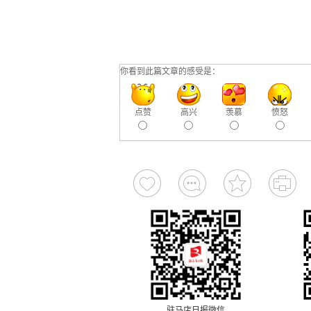
你看到此篇文章的感受是：
点赞
高兴
羡慕
愤怒
驻马店日报微信