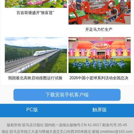
百亩荷塘盛开“致富莲”
开足马力忙生产
我国最北高铁启动按图运行试验
2026中国小篮球系列活动全国总决
赛
下载安装手机客户端
PC版
触屏版
版权所有:驻马店日报社 国内统一连续出版物号:CN 41-0017 邮发代号:35-45
地址:驻马店市练江大道与驿城大道交叉口向西300米路北 邮箱:zmdrbwz@163.com