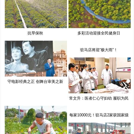
抗旱保秋
多彩活动迎接全民健身日
驻马店将迎“极大雨”！
守电影经典之正 创舞台审美之新
常文升：医者仁心守妇幼 履职为民
每家10000元！驻马店2家获国家级
奖