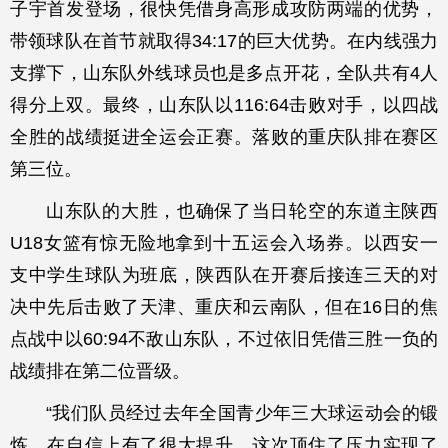
子宇首发登场，很快凭借身高形成攻防两端的优势，
带领球队在首节就取得34:17的巨大优势。在内线强力
支撑下，山东队外线球员也是多点开花，全队共有4人
得分上双。最终，山东队以116:64击败对手，以四战
全胜的战绩挺进全运会正赛。落败的重庆队排在赛区
第三位。
山东队的大胜，也确保了当日轮空的东道主陕西
U18女篮有惊无险地拿到十五运会入场券。以西安一
支中学生球队为班底，陕西队在开赛后接连三天的对
决中先后击败了天津、重庆和云南队，但在16日的焦
点战中以60:94不敌山东队，不过依旧凭借三胜一负的
战绩排在第二位晋级。
“我们队员经过去年全国青少年三大球运动会的锻
炼，在自信上有了很大提升，这次顶住了压力实现了