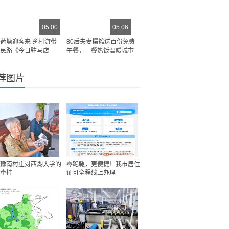
05:00
05:06
荷塘迎客来 乡村游带
80后夫妻摆摊送百份免费
民路《今日驻马店
午餐，一餐热饭温暖城市
荐图片
豫南村庄对西湖大学的
零跑腿，更便捷！我市居住
牵挂
证可全程线上办理