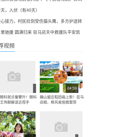
今天，入伏（有40天）
暖心接力，村民捡到受伤猫头鹰，多方护送转
千里驰援 圆满归来 驻马店天中救援队平安凯
荐视频
04:59
眼科就诊量攀升！眼科
确山留庄稻田画上新！驻马
王伟献解读近视手
店舰、移风易俗图案惊