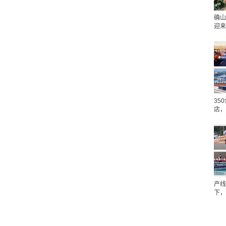
确山
迎来
35
店，
产线
下，