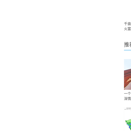
千亩
火富
推
一个
深情