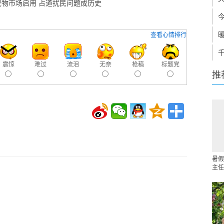
.新宠物市场启用 占道扰民问题成历史
查看心情排行
震惊
难过
流泪
无奈
枪稿
标题党
推
暑假
主任