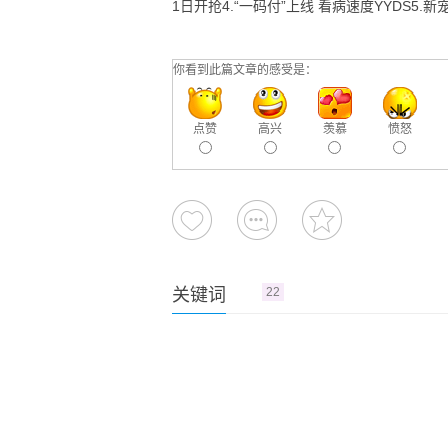
1日开抢4.“一码付”上线 看病速度YYDS5
你看到此篇文章的感受是：
点赞
高兴
羡慕
愤怒
关键词
22