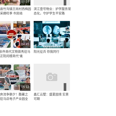
00:53
县竹沟镇王岗村西梅园
滨江壹号物业：护学服务常
采摘旺季 市民结
态化，守护学生平安路
04:45
0余件商代文物首秀驻马
阳光征兵 你我同行
正阳闰楼商代“禽
05:12
奔流争朝夕！酷暑之
鑫汇云墅：盛夏园境 实景
驻马店电子产业园全
可期