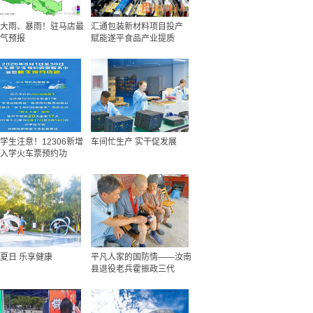
大雨、暴雨！驻马店最
汇通包装新材料项目投产
气预报
赋能遂平食品产业提质
学生注意！12306新增
车间忙生产 实干促发展
入学火车票预约功
夏日 乐享健康
平凡人家的国防情——汝南
县退役老兵霍振政三代