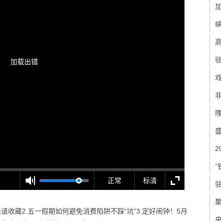
加载出错
“
正常
标清
请收藏2.五一假期如何避免消费陷阱不踩“坑”3.定好闹钟！5月