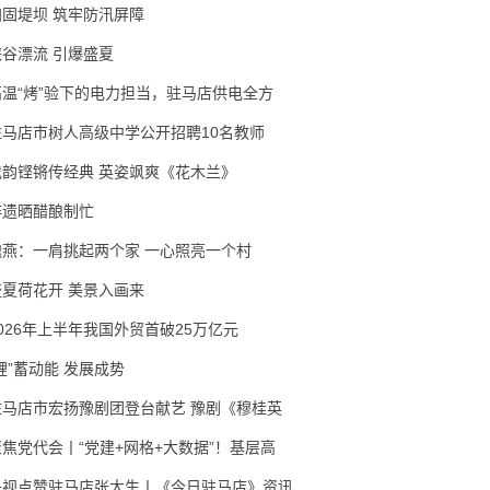
加固堤坝 筑牢防汛屏障
峡谷漂流 引爆盛夏
高温“烤”验下的电力担当，驻马店供电全方
驻马店市树人高级中学公开招聘10名教师
戏韵铿锵传经典 英姿飒爽《花木兰》
非遗晒醋酿制忙
隗燕：一肩挑起两个家 一心照亮一个村
盛夏荷花开 美景入画来
2026年上半年我国外贸首破25万亿元
锂”蓄动能 发展成势
驻马店市宏扬豫剧团登台献艺 豫剧《穆桂英
聚焦党代会丨“党建+网格+大数据”！基层高
央视点赞驻马店张大生丨《今日驻马店》资讯