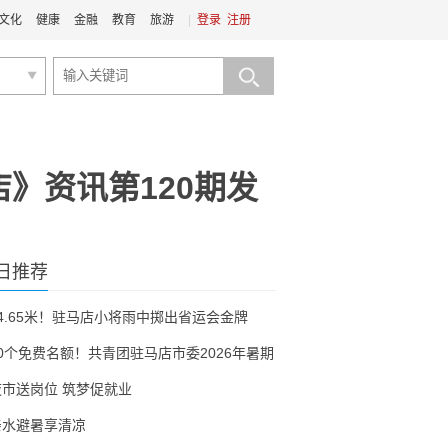
文化
健康
金融
教育
旅游
|
登录
注册
》资讯第120期发
日推荐
54.65米！驻马店小将雨中掷出省运会金牌
30个免费名额！共青团驻马店市委2026年暑期
夜市送岗位 筑梦促就业
亲水避暑享清凉