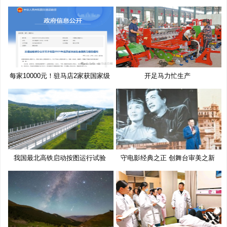
每家10000元！驻马店2家获国家级
开足马力忙生产
奖
我国最北高铁启动按图运行试验
守电影经典之正 创舞台审美之新