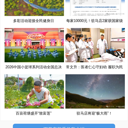
多彩活动迎接全民健身日
每家10000元！驻马店2家获国家级
奖
2026中国小篮球系列活动全国总决
常文升：医者仁心守妇幼 履职为民
赛
百亩荷塘盛开“致富莲”
驻马店将迎“极大雨”！