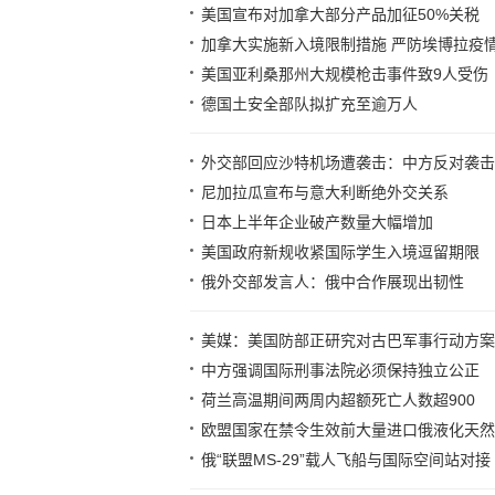
美国宣布对加拿大部分产品加征50%关税
加拿大实施新入境限制措施 严防埃博拉疫
美国亚利桑那州大规模枪击事件致9人受伤
德国土安全部队拟扩充至逾万人
外交部回应沙特机场遭袭击：中方反对袭击
尼加拉瓜宣布与意大利断绝外交关系
日本上半年企业破产数量大幅增加
美国政府新规收紧国际学生入境逗留期限
俄外交部发言人：俄中合作展现出韧性
美媒：美国防部正研究对古巴军事行动方案
中方强调国际刑事法院必须保持独立公正
荷兰高温期间两周内超额死亡人数超900
欧盟国家在禁令生效前大量进口俄液化天然
俄“联盟MS-29”载人飞船与国际空间站对接