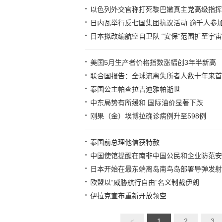
以色列外交官称打死黎巴嫩真主党高级指挥
日内瓦举行反七国集团抗议活动 逾千人参
日本拟改编航空自卫队 “安保”范围扩至宇宙
美国5月生产者价格指数涨幅创3年半新高
联合国报告：全球流离失所者人数十年来首
泰国公主帕查拉吉迪雅帕逝世
中东局势有所缓和 国际油价显著下跌
刚果（金）埃博拉确诊病例升至598例
泰国前总理他信获特赦
中国使馆提醒在南非中国公民和企业防范安
日本开始在最东端离岛南鸟岛部署导弹发射
欧盟以“威胁航行自由”名义制裁伊朗
伊拉克宣布重新开放领空
<
1
2
3