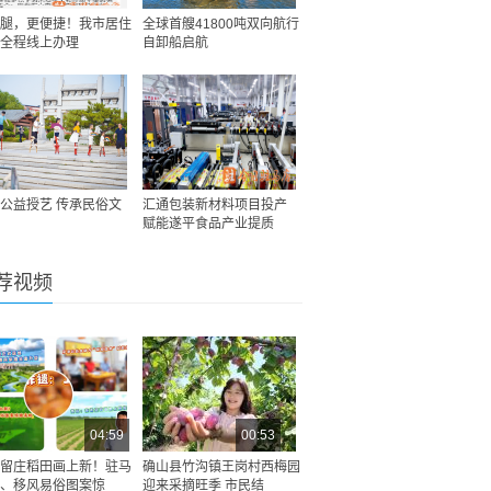
腿，更便捷！我市居住
全球首艘41800吨双向航行
全程线上办理
自卸船启航
公益授艺 传承民俗文
汇通包装新材料项目投产
赋能遂平食品产业提质
荐视频
04:59
00:53
留庄稻田画上新！驻马
确山县竹沟镇王岗村西梅园
、移风易俗图案惊
迎来采摘旺季 市民结