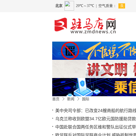
首页
新闻
国际
美中央司令部：已改变24艘商船的航行路
乌克兰称收到欧盟34.7亿欧元国防援助贷款
中国赴联合国两任务区维和警队出征仪式举
欧足联反对国际足联商业计划 威胁抵制世