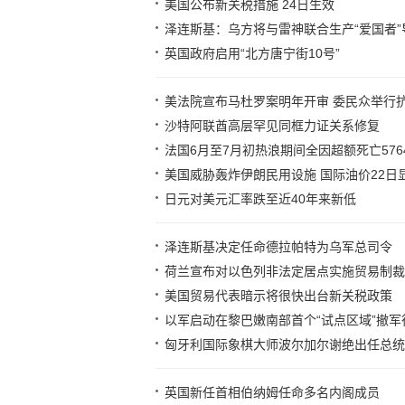
美国公布新关税措施 24日生效
泽连斯基：乌方将与雷神联合生产“爱国者”
英国政府启用“北方唐宁街10号”
美法院宣布马杜罗案明年开审 委民众举行
沙特阿联酋高层罕见同框力证关系修复
法国6月至7月初热浪期间全因超额死亡576
美国威胁轰炸伊朗民用设施 国际油价22日
日元对美元汇率跌至近40年来新低
泽连斯基决定任命德拉帕特为乌军总司令
荷兰宣布对以色列非法定居点实施贸易制裁
美国贸易代表暗示将很快出台新关税政策
以军启动在黎巴嫩南部首个“试点区域”撤军
匈牙利国际象棋大师波尔加尔谢绝出任总统
英国新任首相伯纳姆任命多名内阁成员