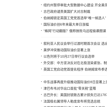
纽约州暂停审批大型数据中心建设 开全美
古巴政府谴责美国扩大对古制裁
伯纳姆锁定英国工党党首选举“唯一候选人”
国际油价创6年来最大单日涨幅
“蛛网”行动翻版？俄称挫败乌远程偷袭图谋
叙利亚人民议会举行过渡时期首次会议 选
美伊冲突推动国际油价显著上涨
以色列将于10月27日举行议会选举
外交部：中方坚决反对在北极渲染紧张、制
英国工党启动党首提名程序 伯纳姆宣布参
中东战事再度升级推动国际油价8日显著上
津巴布韦对华出口首批“零关税”蓝莓
古巴外长：美国封锁致古累计损失已达178
法国极右翼领导人勒庞宣布将竞选总统