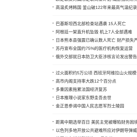
高温炙烤韩国 釜山破122年来最高气温纪录
巴基斯坦西北部检查站遇袭 15人死亡
阿根廷一架直升机坠毁 机上7人全部遇难
日本熊本县强震已确认数人死亡 财产损失
苏丹宣布全国约75%的医疗机构恢复运营
俄外交部就日本防卫大臣涉核言论发出警告
过火面积约5万公顷 西班牙阿维拉山火规
高市内阁支持率大跌12个百分点
多重因素拖累法国经济复苏
日本推理小说家东野圭吾去世
金正恩参谒中国人民志愿军烈士陵园
距离中期选举百日 美民主党被曝陷财务困
以色列多地开放公共避难所应对伊朗导弹威