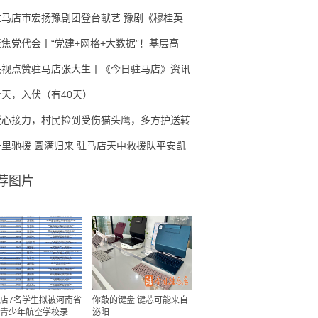
驻马店市宏扬豫剧团登台献艺 豫剧《穆桂英
聚焦党代会丨“党建+网格+大数据”！基层高
央视点赞驻马店张大生丨《今日驻马店》资讯
今天，入伏（有40天）
暖心接力，村民捡到受伤猫头鹰，多方护送转
千里驰援 圆满归来 驻马店天中救援队平安凯
荐图片
店7名学生拟被河南省
你敲的键盘 键芯可能来自
青少年航空学校录
泌阳