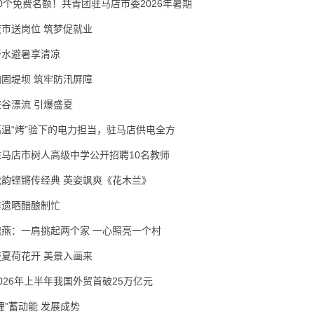
30个免费名额！共青团驻马店市委2026年暑期
夜市送岗位 筑梦促就业
亲水避暑享清凉
加固堤坝 筑牢防汛屏障
峡谷漂流 引爆盛夏
高温“烤”验下的电力担当，驻马店供电全方
驻马店市树人高级中学公开招聘10名教师
戏韵铿锵传经典 英姿飒爽《花木兰》
非遗晒醋酿制忙
隗燕：一肩挑起两个家 一心照亮一个村
盛夏荷花开 美景入画来
2026年上半年我国外贸首破25万亿元
锂”蓄动能 发展成势