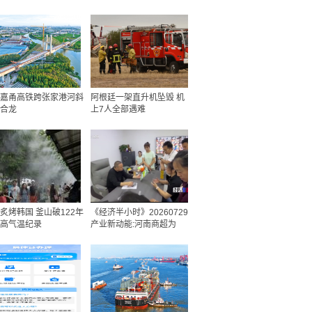
嘉甬高铁跨张家港河斜
阿根廷一架直升机坠毁 机
合龙
上7人全部遇难
炙烤韩国 釜山破122年
《经济半小时》20260729
高气温纪录
产业新动能:河南商超为