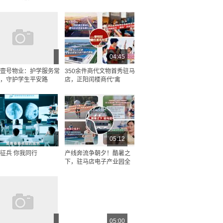
04:45
壹号物业：护学服务常
350余件商代文物首秀驻马
，守护学生平安路
店，正阳闰楼商代“禽
05:12
征兵 你我同行
产线奔流争朝夕！酷暑之
下，驻马店电子产业园全
05:00