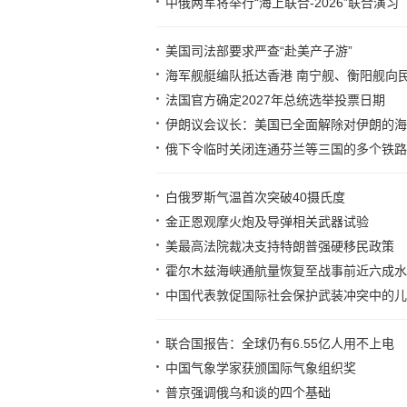
中俄两军将举行“海上联合-2026”联合演习
美国司法部要求严查“赴美产子游”
海军舰艇编队抵达香港 南宁舰、衡阳舰向
法国官方确定2027年总统选举投票日期
伊朗议会议长：美国已全面解除对伊朗的海
俄下令临时关闭连通芬兰等三国的多个铁路
白俄罗斯气温首次突破40摄氏度
金正恩观摩火炮及导弹相关武器试验
美最高法院裁决支持特朗普强硬移民政策
霍尔木兹海峡通航量恢复至战事前近六成水
中国代表敦促国际社会保护武装冲突中的儿
联合国报告：全球仍有6.55亿人用不上电
中国气象学家获颁国际气象组织奖
普京强调俄乌和谈的四个基础