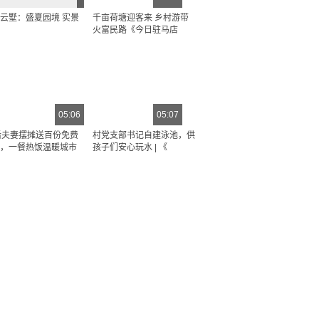
云墅：盛夏园境 实景
千亩荷塘迎客来 乡村游带
火富民路《今日驻马店
05:06
05:07
后夫妻摆摊送百份免费
村党支部书记自建泳池，供
，一餐热饭温暖城市
孩子们安心玩水 | 《