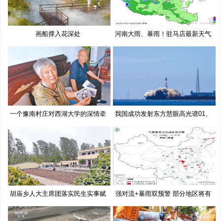
画船撑入花深处
河南大雨、暴雨！驻马店最新天气
预
一个豫南村庄对西湖大学的深情牵
我国成功发射东方慧眼高光谱01、
挂
02
胡庙乡人大主席团落实民生实事赋
强对流+暴雨双预警 部分地区将有
能
10